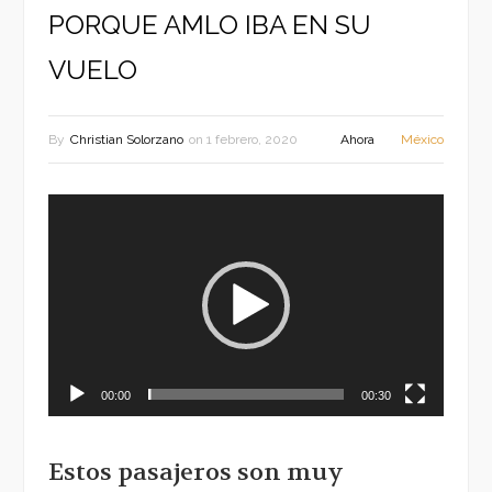
PORQUE AMLO IBA EN SU
VUELO
By
Christian Solorzano
on
1 febrero, 2020
Ahora
México
Reproductor
de
vídeo
00:00
00:30
Estos pasajeros son muy