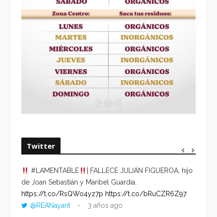
Twitter
#LAMENTABLE
| FALLECE JULIÁN FIGUEROA, hijo
“VOLV
de Joan Sebastián y Maribel Guardia.
HORA 
https://t.co/RsQWo4yz7p
https://t.co/bRuCZR6Z97
DEL R
@REANayarit
3 años ago
https: