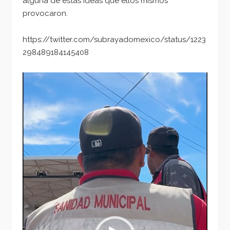
alguna de estas ideas que ellos mismos
provocaron.
https://twitter.com/subrayadomexico/status/1223
298489184145408
Reproductor
de
vídeo