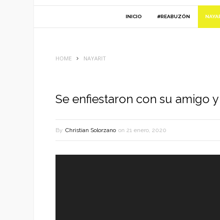
INICIO
#REABUZÓN
NAYA
HOME
NAYARIT
Se enfiestaron con su amigo y 
By
Christian Solorzano
on
21 enero, 2020
Reproductor
de
vídeo