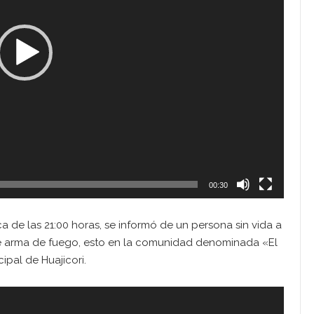
00:30
a de las 21:00 horas, se informó de un persona sin vida a
de arma de fuego, esto en la comunidad denominada «El
pal de Huajicori.