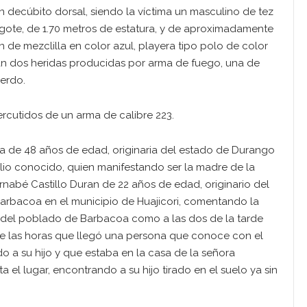
n decúbito dorsal, siendo la víctima un masculino de tez
igote, de 1.70 metros de estatura, y de aproximadamente
de mezclilla en color azul, playera tipo polo de color
cian dos heridas producidas por arma de fuego, una de
ierdo.
ercutidos de un arma de calibre 223.
a de 48 años de edad, originaria del estado de Durango
io conocido, quien manifestando ser la madre de la
nabé Castillo Duran de 22 años de edad, originario del
rbacoa en el municipio de Huajicori, comentando la
ió del poblado de Barbacoa como a las dos de la tarde
o de las horas que llegó una persona que conoce con el
o a su hijo y que estaba en la casa de la señora
a el lugar, encontrando a su hijo tirado en el suelo ya sin