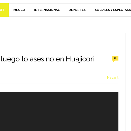
RIT
MÉXICO
INTERNACIONAL
DEPORTES
SOCIALES Y ESPECTÁC
luego lo asesino en Huajicori
0
Nayarit