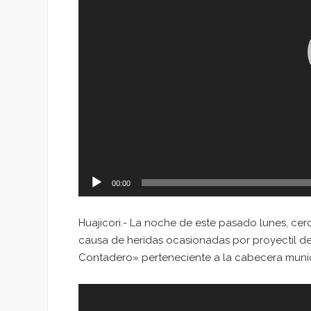
00:00
Huajicori.- La noche de este pasado lunes, cerc
causa de heridas ocasionadas por proyectil 
Contadero» perteneciente a la cabecera munici
Reproductor
de