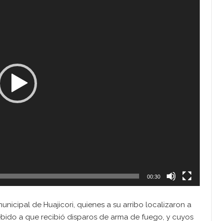
00:30
unicipal de Huajicori, quienes a su arribo localizaron a
ebido a que recibió disparos de arma de fuego, y cuyos