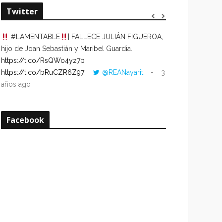
Twitter
#LAMENTABLE
| FALLECE JULIÁN FIGUEROA,
“VOLVER AL HO
hijo de Joan Sebastián y Maribel Guardia.
CUANDO LA HOR
https://t.co/RsQWo4yz7p
CON LA HORA DE
https://t.co/bRuCZR6Z97
@REANayarit
3
https://t.co/e1s
años ago
años ago
Facebook