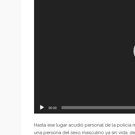
vídeo
00:00
Hasta ese lugar acudió personal de la policia m
una persona del sexo masculino ya sin vida, d