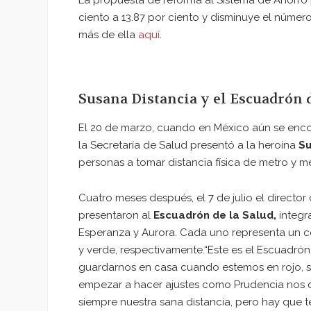
La propuesta de reforma al Sistema de Ahorro p
ciento a 13.87 por ciento y disminuye el númer
más de ella
aquí
.
Susana Distancia y el Escuadrón d
El 20 de marzo, cuando en México aún se enco
la Secretaría de Salud presentó a la heroína
Su
personas a tomar distancia física de metro y m
Cuatro meses después, el 7 de julio el director
presentaron al
Escuadrón de la Salud,
integr
Esperanza y Aurora. Cada uno representa un col
y verde, respectivamente.“Este es el Escuadrón
guardarnos en casa cuando estemos en rojo, s
empezar a hacer ajustes como Prudencia nos di
siempre nuestra sana distancia, pero hay que