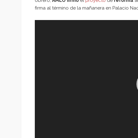
obrero,
AMLO
firmó
el
proyecto
de
reforma
a
firma al término de la mañanera en Palacio Na
Reproductor
de
vídeo