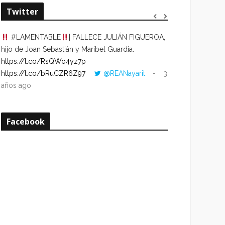
Twitter
#LAMENTABLE
| FALLECE JULIÁN FIGUEROA,
“VOLVER AL HO
hijo de Joan Sebastián y Maribel Guardia.
CUANDO LA HOR
https://t.co/RsQWo4yz7p
CON LA HORA DE
https://t.co/bRuCZR6Z97
@REANayarit
3
https://t.co/e1s
años ago
años ago
Facebook