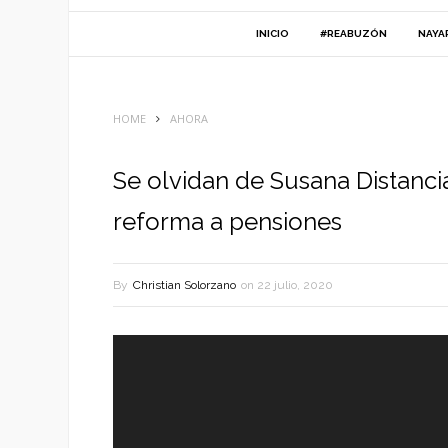
INICIO
#REABUZÓN
NAYA
HOME
AHORA
Se olvidan de Susana Distancia 
reforma a pensiones
By
Christian Solorzano
on
22 julio, 2020
Reproductor
de
vídeo