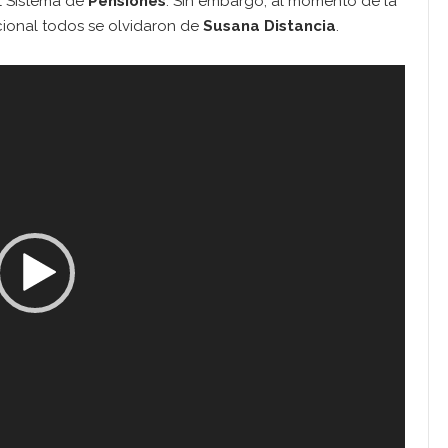
l Sistema de
Pensiones
. Sin embargo, al momento de la
cional todos se olvidaron de
Susana Distancia
.