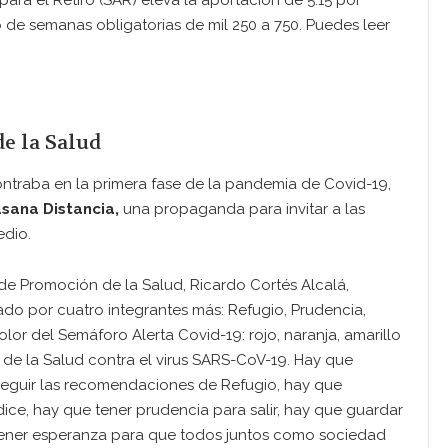
ara el Retiro (SAR) eleva la aportación de 5.15 por
o de semanas obligatorias de mil 250 a 750. Puedes leer
e la Salud
ntraba en la primera fase de la pandemia de Covid-19,
sana Distancia,
una propaganda para invitar a las
edio.
 de Promoción de la Salud, Ricardo Cortés Alcalá,
ado por cuatro integrantes más: Refugio, Prudencia,
or del Semáforo Alerta Covid-19: rojo, naranja, amarillo
 de la Salud contra el virus SARS-CoV-19. Hay que
eguir las recomendaciones de Refugio, hay que
ce, hay que tener prudencia para salir, hay que guardar
 tener esperanza para que todos juntos como sociedad