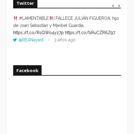
Twitter
#LAMENTABLE
| FALLECE JULIÁN FIGUEROA, hijo
“VOLV
de Joan Sebastián y Maribel Guardia.
HORA 
https://t.co/RsQWo4yz7p
https://t.co/bRuCZR6Z97
DEL R
@REANayarit
3 años ago
https:
ago
Facebook