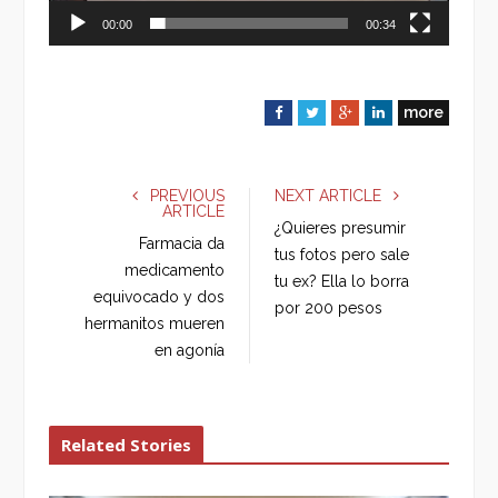
00:00
00:34
more
F
T
G
L
a
w
o
i
c
i
o
n
e
t
g
k
PREVIOUS
NEXT ARTICLE
ARTICLE
b
t
l
e
¿Quieres presumir
o
e
e
d
Farmacia da
tus fotos pero sale
o
r
+
I
medicamento
tu ex? Ella lo borra
k
n
equivocado y dos
por 200 pesos
hermanitos mueren
en agonía
Related Stories