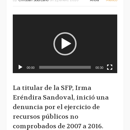
By
Christian Solorzano
on
25 enero, 2020
Ahora
México
Reproductor
de
vídeo
00:00
00:30
La titular de la SFP, Irma
Eréndira Sandoval, inició una
denuncia por el ejercicio de
recursos públicos no
comprobados de 2007 a 2016.