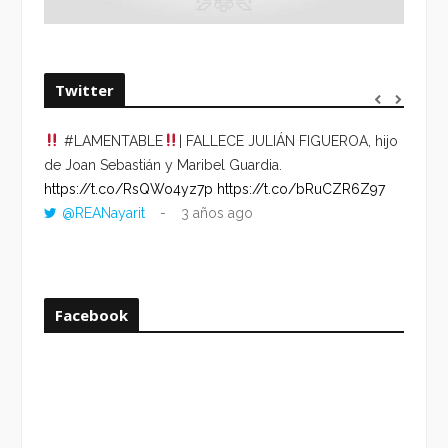
Twitter
#LAMENTABLE
| FALLECE JULIÁN FIGUEROA, hijo
“VOLV
de Joan Sebastián y Maribel Guardia.
HORA 
https://t.co/RsQWo4yz7p
https://t.co/bRuCZR6Z97
DEL R
@REANayarit
3 años ago
https:
ago
Facebook