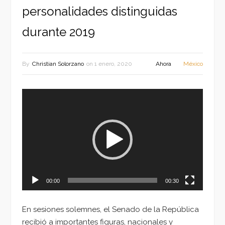
personalidades distinguidas
durante 2019
By
Christian Solorzano
on
1 enero, 2020
Ahora
México
Reproductor
de
vídeo
00:00
00:30
En sesiones solemnes, el Senado de la República
recibió a importantes figuras, nacionales y