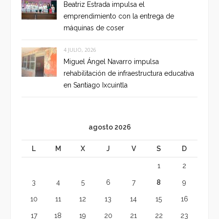
Beatriz Estrada impulsa el
emprendimiento con la entrega de
máquinas de coser
4 JULIO, 2026
Miguel Ángel Navarro impulsa
rehabilitación de infraestructura educativa
en Santiago Ixcuintla
agosto 2026
L
M
X
J
V
S
D
1
2
3
4
5
6
7
8
9
10
11
12
13
14
15
16
17
18
19
20
21
22
23