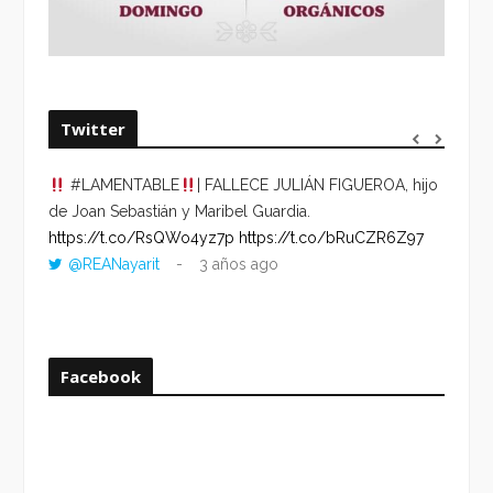
Twitter
#LAMENTABLE
| FALLECE JULIÁN FIGUEROA, hijo
“VOLV
de Joan Sebastián y Maribel Guardia.
HORA 
https://t.co/RsQWo4yz7p
https://t.co/bRuCZR6Z97
DEL R
@REANayarit
3 años ago
https:
ago
Facebook