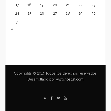
17
18
19
20
21
22
23
24
25
26
27
28
29
30
31
« Jul
Copyrights © 2017 Todos los derechos reservados.
Desarrollado por
www.hostlat.com
R
F
T
Y
S
a
w
o
S
c
i
u