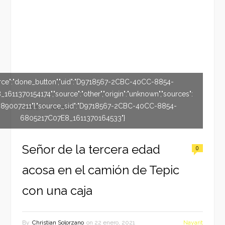
rce":"done_button","uid":"D9718567-2CBC-40CC-8854-
611370154174","source":"other","origin":"unknown","sources":
089007211"],"source_sid":"D9718567-2CBC-40CC-8854-
HOME
NAYARIT
6805217C07E8_1611370164533"}
Señor de la tercera edad
0
acosa en el camión de Tepic
con una caja
By
Christian Solorzano
on
22 enero, 2021
Nayarit