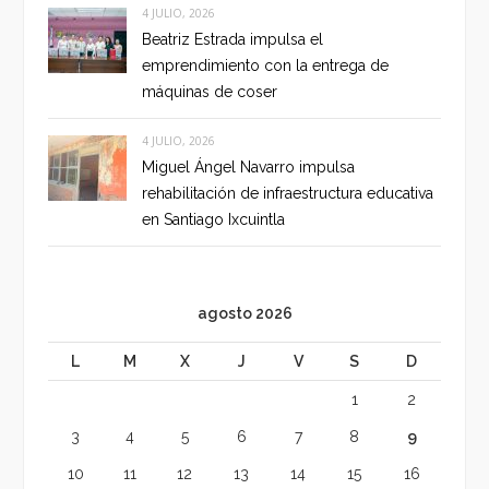
4 JULIO, 2026
Beatriz Estrada impulsa el
emprendimiento con la entrega de
máquinas de coser
4 JULIO, 2026
Miguel Ángel Navarro impulsa
rehabilitación de infraestructura educativa
en Santiago Ixcuintla
agosto 2026
L
M
X
J
V
S
D
1
2
3
4
5
6
7
8
9
10
11
12
13
14
15
16