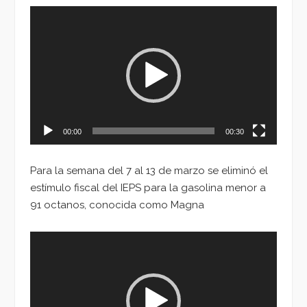
Reproductor
de
vídeo
00:00
00:30
Para la semana del 7 al 13 de marzo se eliminó el
estímulo fiscal del IEPS para la gasolina menor a
91 octanos, conocida como Magna
Reproductor
de
vídeo