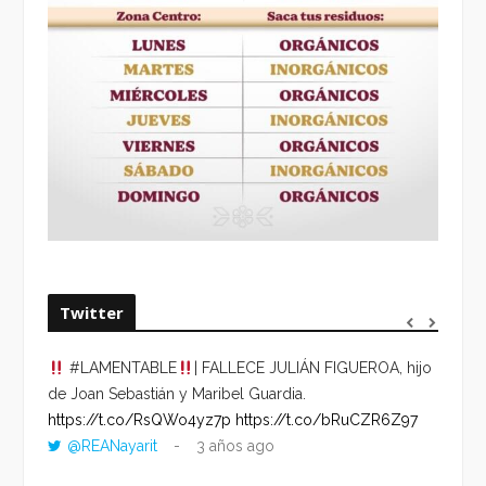
Twitter
#LAMENTABLE
| FALLECE JULIÁN FIGUEROA, hijo
“VOLV
de Joan Sebastián y Maribel Guardia.
HORA 
https://t.co/RsQWo4yz7p
https://t.co/bRuCZR6Z97
DEL R
@REANayarit
3 años ago
https:
ago