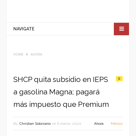
NAVIGATE
HOME
AHORA
SHCP quita subsidio en IEPS
0
a gasolina Magna; pagará
más impuesto que Premium
By
Christian Solorzano
on
6 marzo, 2020
Ahora
México