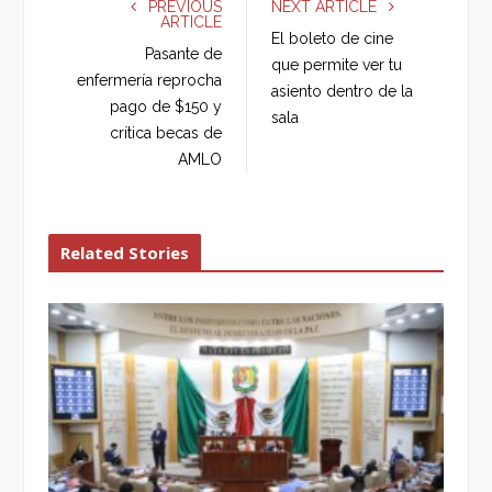
PREVIOUS
NEXT ARTICLE
ARTICLE
b
t
l
e
El boleto de cine
o
e
e
d
Pasante de
que permite ver tu
o
r
+
I
enfermería reprocha
asiento dentro de la
k
n
pago de $150 y
sala
crítica becas de
AMLO
Related Stories