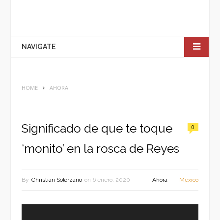
NAVIGATE
HOME
AHORA
Significado de que te toque
0
‘monito’ en la rosca de Reyes
By
Christian Solorzano
on
6 enero, 2020
Ahora
México
Reproductor