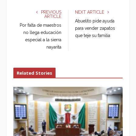
c
i
o
n
e
t
g
k
PREVIOUS
NEXT ARTICLE
ARTICLE
b
t
l
e
Abuelito pide ayuda
o
e
e
d
Por falta de maestros
para vender zapatos
o
r
+
I
no llega educación
que teje su familia
k
n
especial a la sierra
nayarita
Related Stories