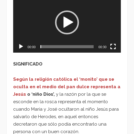
de
vídeo
00:00
00:30
SIGNIFICADO
Según la religión católica el ‘monito’ que se
oculta en el medio del pan dulce representa a
Jesús
o ‘niño Dios’,
y la razón por la que se
esconde en la rosca representa el momento
cuando María y José ocultaron al niño Jesús para
salvarlo de Herodes, en aquel entonces
decretaron que sólo podía encontrarlo una
persona con un buen corazón.