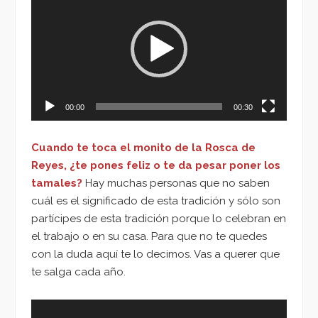
de
vídeo
00:00
00:30
Cuando te toca el monito de la Rosca de
Reyes, ¿te pones feliz o te da pesar poner los
tamales?
Hay muchas personas que no saben
cuál es el significado de esta tradición y sólo son
partícipes de esta tradición porque lo celebran en
el trabajo o en su casa. Para que no te quedes
con la duda aquí te lo decimos. Vas a querer que
te salga cada año.
Reproductor