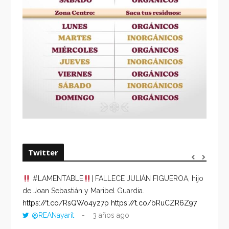
Twitter
#LAMENTABLE
| FALLECE JULIÁN FIGUEROA, hijo
“VOLV
de Joan Sebastián y Maribel Guardia.
HORA 
https://t.co/RsQWo4yz7p
https://t.co/bRuCZR6Z97
DEL R
@REANayarit
3 años ago
https:
ago