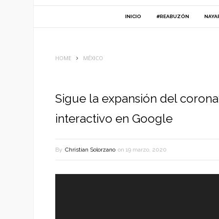
INICIO
#REABUZÓN
NAYA
HOME
MÉXICO
Sigue la expansión del coron
interactivo en Google
By
Christian Solorzano
on
19 marzo, 2020
Reproductor
de
vídeo