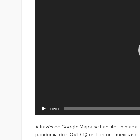
vídeo
00:00
A través de Google Maps, se habilitó un mapa i
pandemia de COVID-19 en territorio mexicano.