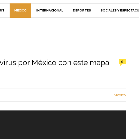
RIT
MÉXICO
INTERNACIONAL
DEPORTES
SOCIALES Y ESPECTÁC
avirus por México con este mapa
0
México