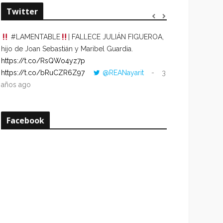
Twitter
#LAMENTABLE
| FALLECE JULIÁN FIGUEROA,
“VOLVER AL HO
hijo de Joan Sebastián y Maribel Guardia.
CUANDO LA HOR
https://t.co/RsQWo4yz7p
CON LA HORA DE
https://t.co/bRuCZR6Z97
@REANayarit
3
https://t.co/e1s
años ago
años ago
Facebook