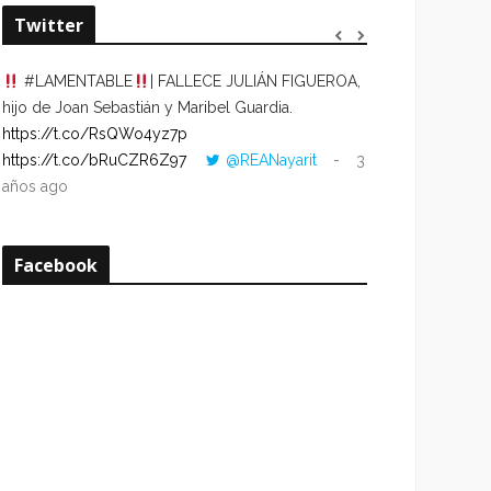
Twitter
#LAMENTABLE
| FALLECE JULIÁN FIGUEROA,
“VOLVER AL HO
hijo de Joan Sebastián y Maribel Guardia.
CUANDO LA HOR
https://t.co/RsQWo4yz7p
CON LA HORA DE
https://t.co/bRuCZR6Z97
@REANayarit
3
https://t.co/e1s
años ago
años ago
Facebook