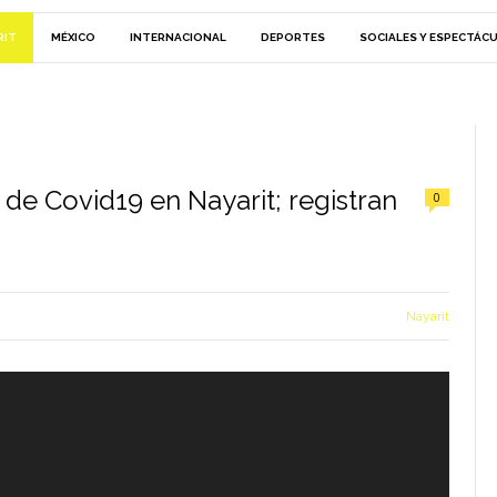
RIT
MÉXICO
INTERNACIONAL
DEPORTES
SOCIALES Y ESPECTÁC
e Covid19 en Nayarit; registran
0
Nayarit