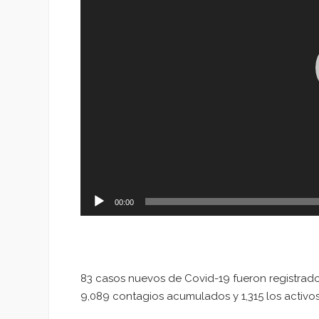
00:00
83 casos nuevos de Covid-19 fueron registrado
9,089 contagios acumulados y 1,315 los activos