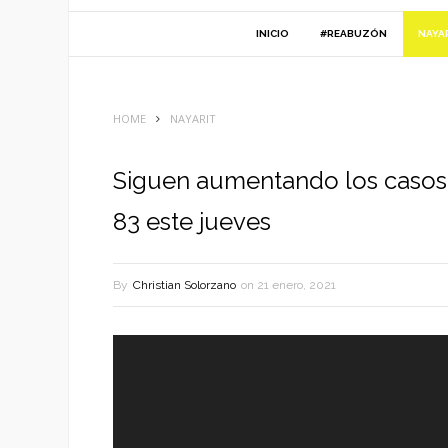
INICIO
#REABUZÓN
NAYA
HOME
NAYARIT
Siguen aumentando los casos d
83 este jueves
By
Christian Solorzano
on
21 enero, 2021
Reproductor
de
vídeo