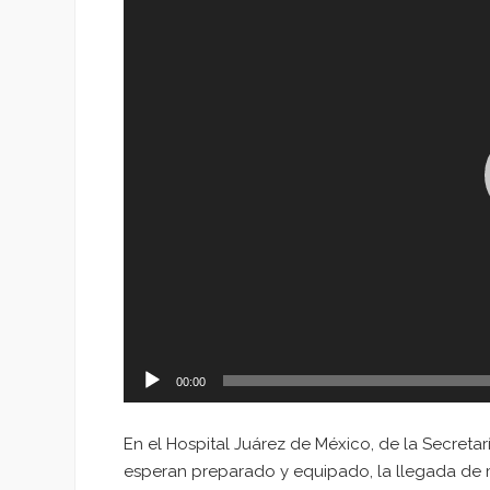
vídeo
00:00
En el Hospital Juárez de México, de la Secreta
esperan preparado y equipado, la llegada de