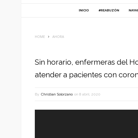
INICIO
#REABUZÓN
NAYA
HOME
AHORA
Sin horario, enfermeras del Ho
atender a pacientes con coron
By
Christian Solorzano
on
8 abril, 2020
Reproductor
de
vídeo