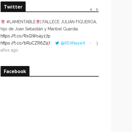
Twitter
#LAMENTABLE
| FALLECE JULIÁN FIGUEROA,
“VOLVER AL HO
hijo de Joan Sebastián y Maribel Guardia.
CUANDO LA HOR
https://t.co/RsQWo4yz7p
CON LA HORA DE
https://t.co/bRuCZR6Z97
@REANayarit
3
https://t.co/e1s
años ago
años ago
Facebook