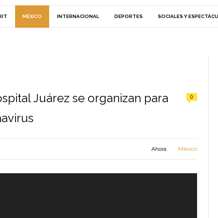
RIT
MÉXICO
INTERNACIONAL
DEPORTES
SOCIALES Y ESPECTÁC
spital Juárez se organizan para
0
avirus
Ahora
México