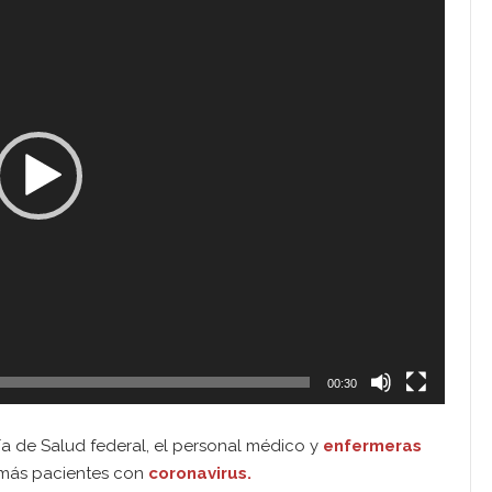
00:30
ría de Salud federal, el personal médico y
enfermeras
 más pacientes con
coronavirus.