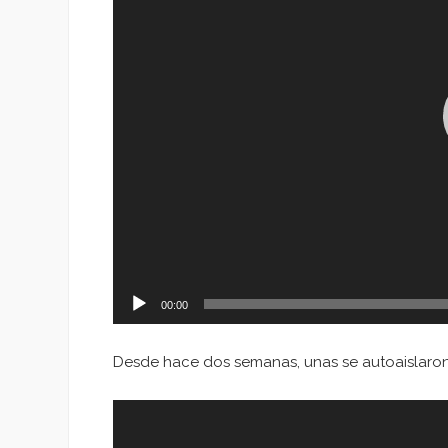
00:00
Desde hace dos semanas, unas se autoaislaron 
Reproductor
de