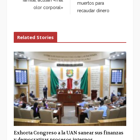
muertos para
k
n
olor corporal»
recaudar dinero
Related Stories
Exhorta Congreso a la UAN sanear sus finanzas
y democratizar procesos internos