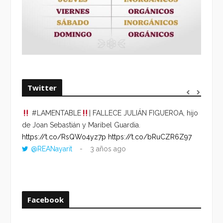
Twitter
#LAMENTABLE
| FALLECE JULIÁN FIGUEROA, hijo
“VOLV
de Joan Sebastián y Maribel Guardia.
HORA 
https://t.co/RsQWo4yz7p
https://t.co/bRuCZR6Z97
DEL R
@REANayarit
3 años ago
https:
ago
Facebook