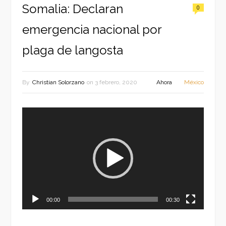
Somalia: Declaran
0
emergencia nacional por
plaga de langosta
By
Christian Solorzano
on
3 febrero, 2020
Ahora
México
Reproductor
de
vídeo
00:00
00:30