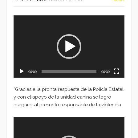
By
Christian Solorzano
on
28 mayo, 2020
Nayarit
Reproductor
de
vídeo
00:00
00:30
*Gracias a la pronta respuesta de la Policía Estatal
y con el apoyo de la unidad canina se logró
asegurar al presunto responsable de la violencia
Reproductor
de
vídeo