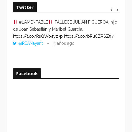
Twitter
#LAMENTABLE
| FALLECE JULIÁN FIGUEROA, hijo
“VOLV
de Joan Sebastián y Maribel Guardia.
HORA 
https://t.co/RsQWo4yz7p
https://t.co/bRuCZR6Z97
DEL R
@REANayarit
3 años ago
https:
ago
Facebook