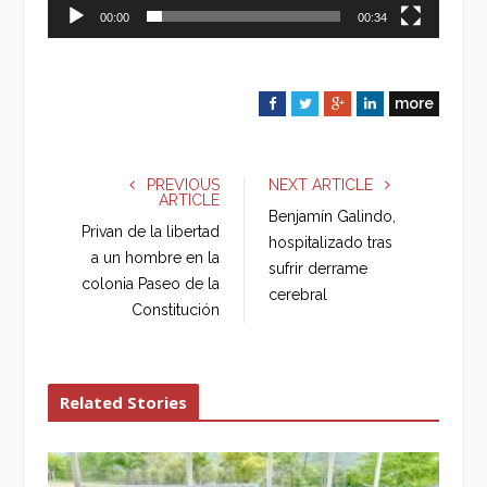
00:00
00:34
more
F
T
G
L
a
w
o
i
c
i
o
n
e
t
g
k
PREVIOUS
NEXT ARTICLE
ARTICLE
b
t
l
e
Benjamín Galindo,
o
e
e
d
Privan de la libertad
hospitalizado tras
o
r
+
I
a un hombre en la
sufrir derrame
k
n
colonia Paseo de la
cerebral
Constitución
Related Stories