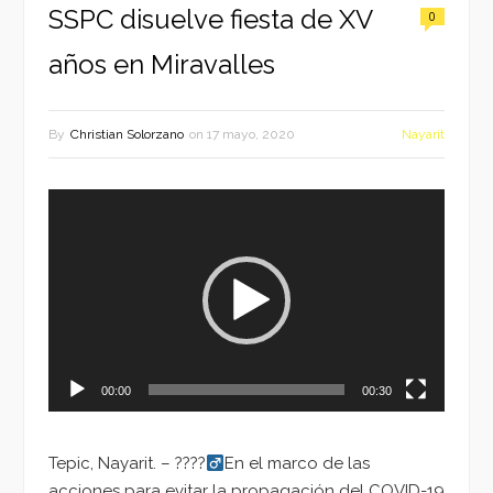
SSPC disuelve fiesta de XV
0
años en Miravalles
By
Christian Solorzano
on
17 mayo, 2020
Nayarit
Reproductor
de
vídeo
00:00
00:30
Tepic, Nayarit. – ????‍
En el marco de las
acciones para evitar la propagación del COVID-19