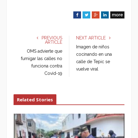
more
F
T
G
L
a
w
o
i
c
i
o
n
e
t
g
k
PREVIOUS
NEXT ARTICLE
ARTICLE
b
t
l
e
Imagen de niños
o
e
e
d
OMS advierte que
cocinando en una
o
r
+
I
fumigar las calles no
calle de Tepic se
k
n
funciona contra
vuelve viral
Covid-19
Related Stories