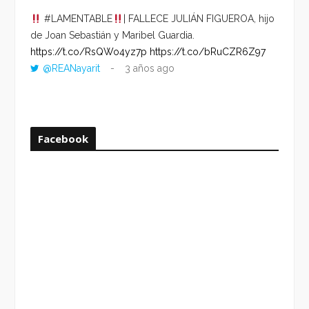
#LAMENTABLE
| FALLECE JULIÁN FIGUEROA, hijo
“VOLV
de Joan Sebastián y Maribel Guardia.
HORA 
https://t.co/RsQWo4yz7p
https://t.co/bRuCZR6Z97
DEL R
@REANayarit
3 años ago
https:
ago
Facebook