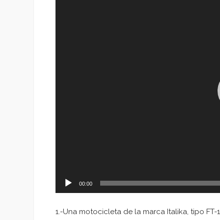
de
vídeo
00:00
1.-Una motocicleta de la marca Italika, tipo FT