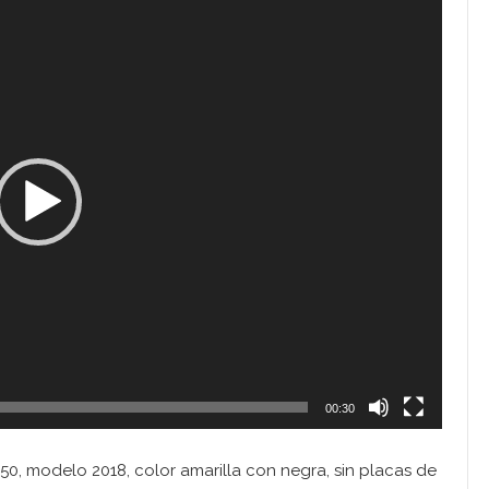
00:30
-150, modelo 2018, color amarilla con negra, sin placas de