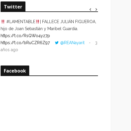
Twitter
#LAMENTABLE
| FALLECE JULIÁN FIGUEROA,
“VOLVER AL HO
hijo de Joan Sebastián y Maribel Guardia.
CUANDO LA HOR
https://t.co/RsQWo4yz7p
CON LA HORA DE
https://t.co/bRuCZR6Z97
@REANayarit
3
https://t.co/e1s
años ago
años ago
Facebook