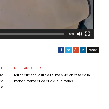
00:34
more
F
T
G
L
a
w
o
i
c
i
o
n
e
t
g
k
LE
NEXT ARTICLE
b
t
l
e
se
Mujer que secuestró a Fátima vivió en casa de la
o
e
e
d
de
menor; mamá duda que ella la matara
o
r
+
I
la
k
n