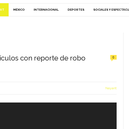
RIT
MÉXICO
INTERNACIONAL
DEPORTES
SOCIALES Y ESPECTÁC
ículos con reporte de robo
0
Nayarit