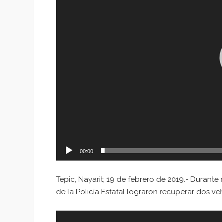
00:00
Tepic, Nayarit; 19 de febrero de 2019.- Durante
de la Policía Estatal lograron recuperar dos v
Reproductor