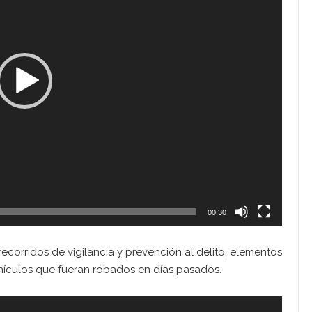
00:30
 recorridos de vigilancia y prevención al delito, elementos
ehículos que fueran robados en días pasados.