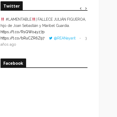
Twitter
#LAMENTABLE
| FALLECE JULIÁN FIGUEROA,
“VOLVER AL HO
hijo de Joan Sebastián y Maribel Guardia.
CUANDO LA HOR
https://t.co/RsQWo4yz7p
CON LA HORA DE
https://t.co/bRuCZR6Z97
@REANayarit
3
https://t.co/e1s
años ago
años ago
Facebook