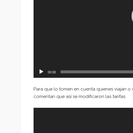
00:00
Para que lo tomen en cuenta quienes viajan o vi
comentan que así se modificaron las tarifas.
Reproductor
de
vídeo