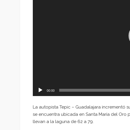
00:00
La autopista Tepic – Guadalajara incrementó sus
se encuentra ubicada en Santa María del Oro pa
llevan a la laguna de 62 a 79.