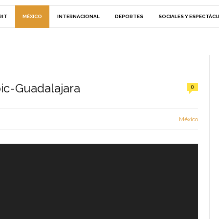
RIT
MÉXICO
INTERNACIONAL
DEPORTES
SOCIALES Y ESPECTÁC
pic-Guadalajara
0
México