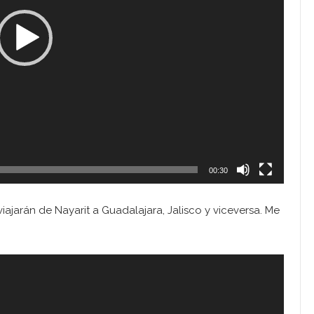
00:30
ajarán de Nayarit a Guadalajara, Jalisco y viceversa. Me