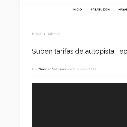
INICIO
#REABUZÓN
NAYA
HOME
MÉXICO
Suben tarifas de autopista Te
By
Christian Solorzano
on
2 febrero, 2021
Reproductor
de
vídeo