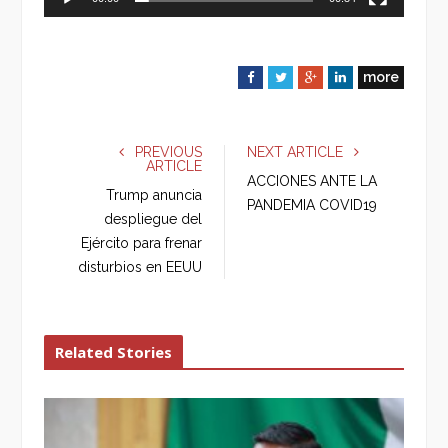
more
F
T
G
L
a
w
o
i
c
i
o
n
e
t
g
k
PREVIOUS
NEXT ARTICLE
ARTICLE
b
t
l
e
ACCIONES ANTE LA
o
e
e
d
Trump anuncia
PANDEMIA COVID19
o
r
+
I
despliegue del
k
n
Ejército para frenar
disturbios en EEUU
Related Stories