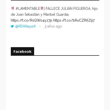
#LAMENTABLE
| FALLECE JULIÁN FIGUEROA, hijo
“VOLV
de Joan Sebastián y Maribel Guardia.
HORA 
https://t.co/RsQWo4yz7p
https://t.co/bRuCZR6Z97
DEL R
@REANayarit
3 años ago
https:
ago
Facebook