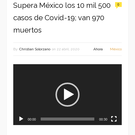
Supera México los 10 mil 500
0
casos de Covid-19; van 970
muertos
By
Christian Solorzano
on
22 abril, 2020
Ahora
México
Reproductor
de
vídeo
00:00
00:30