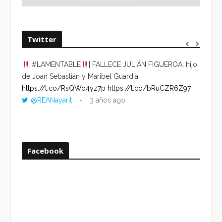
Twitter
#LAMENTABLE
| FALLECE JULIÁN FIGUEROA, hijo
“VOLV
de Joan Sebastián y Maribel Guardia.
HORA 
https://t.co/RsQWo4yz7p
https://t.co/bRuCZR6Z97
DEL R
@REANayarit
3 años ago
https:
ago
Facebook