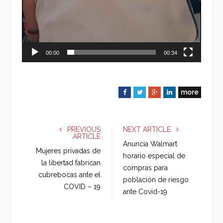
00:00
00:34
more
F
T
G
L
a
w
o
i
c
i
o
n
e
t
g
k
PREVIOUS
NEXT ARTICLE
ARTICLE
b
t
l
e
Anuncia Walmart
o
e
e
d
Mujeres privadas de
horario especial de
o
r
+
I
la libertad fabrican
compras para
k
n
cubrebocas ante el
población de riesgo
COVID – 19
ante Covid-19