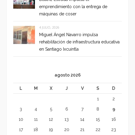
emprendimiento con la entrega de
máquinas de coser
4 JULIO, 2026
Miguel Ángel Navarro impulsa
rehabilitación de infraestructura educativa
en Santiago Ixcuintla
agosto 2026
L
M
X
J
V
S
D
1
2
3
4
5
6
7
8
9
10
11
12
13
14
15
16
17
18
19
20
21
22
23