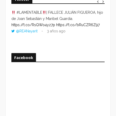
#LAMENTABLE
| FALLECE JULIÁN FIGUEROA, hijo
“VOLV
de Joan Sebastián y Maribel Guardia.
HORA 
https://t.co/RsQWo4yz7p
https://t.co/bRuCZR6Z97
DEL R
@REANayarit
3 años ago
https:
ago
Facebook