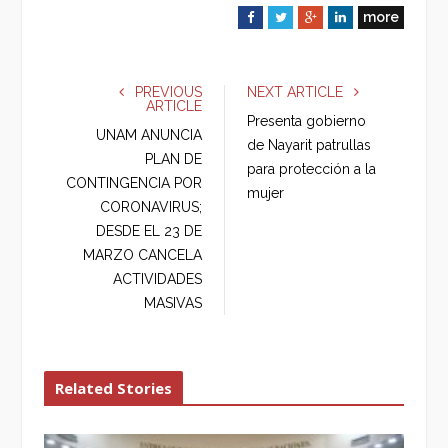
more
F
T
G
L
a
w
o
i
c
i
o
n
e
t
g
k
PREVIOUS
NEXT ARTICLE
ARTICLE
b
t
l
e
Presenta gobierno
o
e
e
d
UNAM ANUNCIA
de Nayarit patrullas
o
r
+
I
PLAN DE
para protección a la
k
n
CONTINGENCIA POR
mujer
CORONAVIRUS;
DESDE EL 23 DE
MARZO CANCELA
ACTIVIDADES
MASIVAS
Related Stories