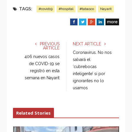
TAGS:
#covid19
#hospital
#tabasco
Nayarit
more
F
T
G
L
a
w
o
i
c
i
o
n
e
t
g
k
PREVIOUS
NEXT ARTICLE
ARTICLE
b
t
l
e
Coronavirus. No nos
o
e
e
d
406 nuevos casos
salvará el
o
r
+
I
de COVID-19 se
‘cubrebocas
k
n
registró en esta
inteligente’ si por
semana en Nayarit
ignorantes no lo
usamos
Related Stories