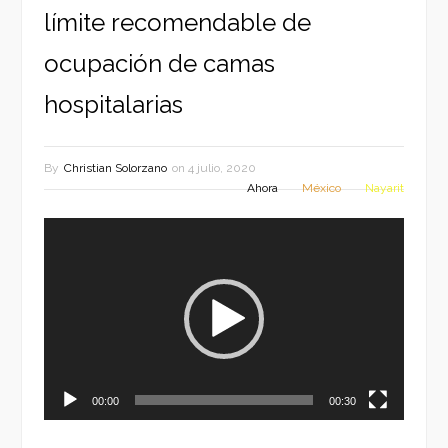
límite recomendable de
ocupación de camas
hospitalarias
By
Christian Solorzano
on
4 julio, 2020
Ahora
México
Nayarit
Reproductor
de
vídeo
00:00
00:30