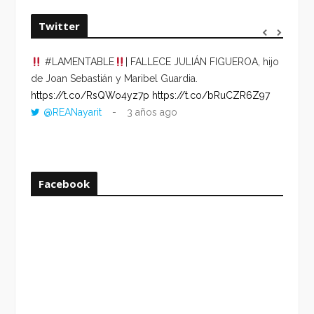
Twitter
#LAMENTABLE
| FALLECE JULIÁN FIGUEROA, hijo
“VOLV
de Joan Sebastián y Maribel Guardia.
HORA 
https://t.co/RsQWo4yz7p
https://t.co/bRuCZR6Z97
DEL R
@REANayarit
3 años ago
https:
ago
Facebook