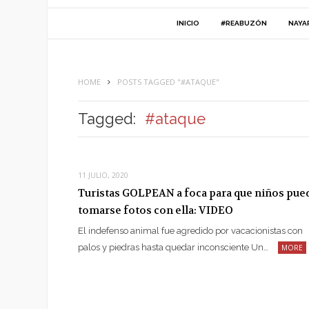
INICIO
#REABUZÓN
NAYA
HOME
POSTS TAGGED "#ATAQUE"
Tagged:
#ataque
11 JULIO, 2020
Turistas GOLPEAN a foca para que niños pue
tomarse fotos con ella: VIDEO
El indefenso animal fue agredido por vacacionistas con
palos y piedras hasta quedar inconsciente Un…
MORE