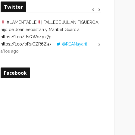
Twitter
#LAMENTABLE
| FALLECE JULIÁN FIGUEROA,
“VOLVER AL HO
hijo de Joan Sebastián y Maribel Guardia.
CUANDO LA HOR
https://t.co/RsQWo4yz7p
CON LA HORA DE
https://t.co/bRuCZR6Z97
@REANayarit
3
https://t.co/e1s
años ago
años ago
Facebook