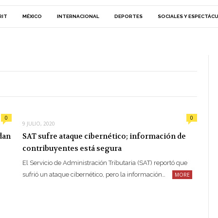
RIT
MÉXICO
INTERNACIONAL
DEPORTES
SOCIALES Y ESPECTÁC
0
0
9 JULIO, 2020
dan
SAT sufre ataque cibernético; información de
contribuyentes está segura
El Servicio de Administración Tributaria (SAT) reportó que
sufrió un ataque cibernético, pero la información…
MORE