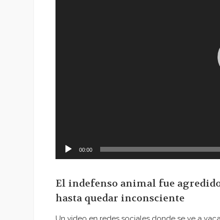
00:00
El indefenso animal fue agredido
hasta quedar inconsciente
Un video en redes sociales donde se ve a vac