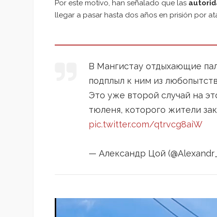
Por este motivo, han señalado que las
autori
llegar a pasar hasta dos años en prisión por at
В Мангистау отдыхающие пал
подплыл к ним из любопытств
Это уже второй случай на э
тюленя, которого жители за
pic.twitter.com/qtrvcg8aiW
— Александр Цой (@Alexandr
Reproductor
de