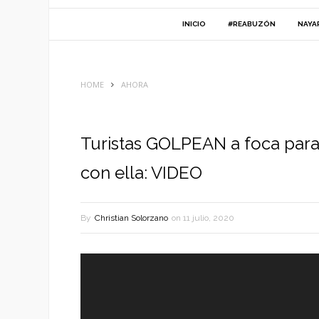
INICIO
#REABUZÓN
NAYA
HOME
AHORA
Turistas GOLPEAN a foca para
con ella: VIDEO
By
Christian Solorzano
on
11 julio, 2020
Reproductor
de
vídeo