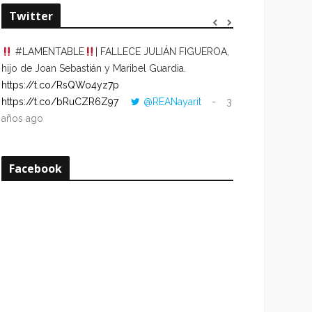
Twitter
#LAMENTABLE
| FALLECE JULIÁN FIGUEROA,
“VOLVER AL HO
hijo de Joan Sebastián y Maribel Guardia.
CUANDO LA HOR
https://t.co/RsQWo4yz7p
CON LA HORA DE
https://t.co/bRuCZR6Z97
@REANayarit
3
https://t.co/e1s
años ago
años ago
Facebook