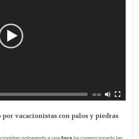
00:30
 por vacacionistas con palos y piedras
acionistas golpeando a una
foca
ha conmocionado las