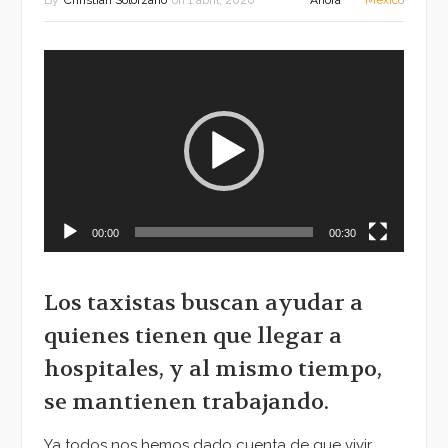
By
Christian Solorzano
on
1 abril, 2020
Ahora
México
Reproductor
de
vídeo
00:00
00:30
Los taxistas buscan ayudar a
quienes tienen que llegar a
hospitales, y al mismo tiempo,
se mantienen trabajando.
Ya todos nos hemos dado cuenta de que vivir