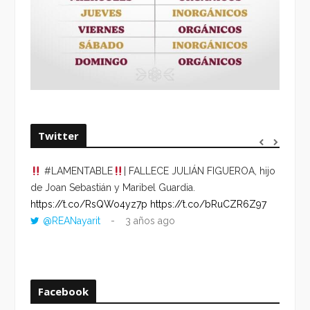
Twitter
#LAMENTABLE
| FALLECE JULIÁN FIGUEROA, hijo
“VOLV
de Joan Sebastián y Maribel Guardia.
HORA 
https://t.co/RsQWo4yz7p
https://t.co/bRuCZR6Z97
DEL R
@REANayarit
3 años ago
https:
ago
Facebook