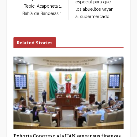
especial para que
o
r
+
I
Tepic, Acaponeta 1,
los abuelitos vayan
k
n
Bahía de Banderas 1
al supermercado
Related Stories
Exhorta Congreso a la UAN sanear sus finanzas