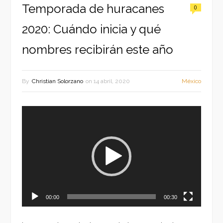
Temporada de huracanes
0
2020: Cuándo inicia y qué
nombres recibirán este año
By
Christian Solorzano
on
14 abril, 2020
México
Reproductor
de
vídeo
00:00
00:30