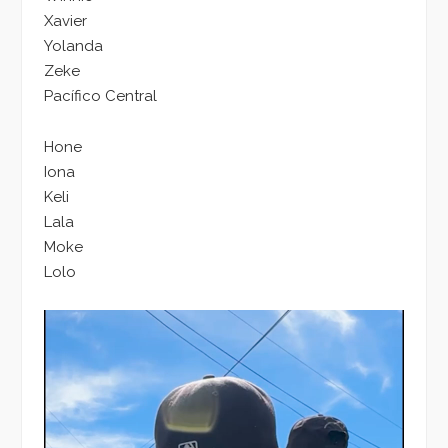
Xavier
Yolanda
Zeke
Pacífico Central
Hone
Iona
Keli
Lala
Moke
Lolo
Reproductor
de
vídeo