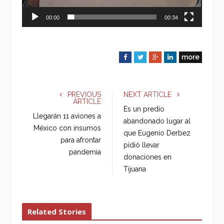
00:00
00:34
more
F
T
G
L
a
w
o
i
c
i
o
n
e
t
g
k
PREVIOUS
NEXT ARTICLE
ARTICLE
b
t
l
e
Es un predio
o
e
e
d
Llegarán 11 aviones a
abandonado lugar al
o
r
+
I
México con insumos
que Eugenio Derbez
k
n
para afrontar
pidió llevar
pandemia
donaciones en
Tijuana
Related Stories