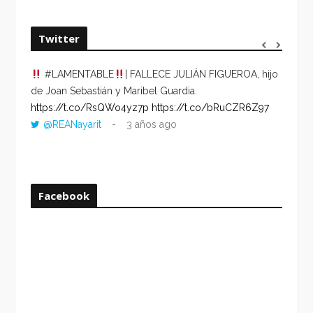
Twitter
#LAMENTABLE
| FALLECE JULIÁN FIGUEROA, hijo
“VOLV
de Joan Sebastián y Maribel Guardia.
HORA 
https://t.co/RsQWo4yz7p
https://t.co/bRuCZR6Z97
DEL R
@REANayarit
3 años ago
https:
ago
Facebook