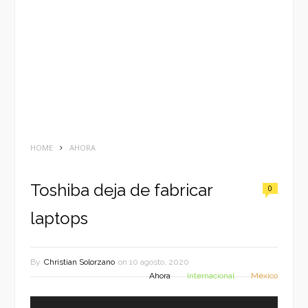
HOME
AHORA
Toshiba deja de fabricar
0
laptops
By
Christian Solorzano
on
10 agosto, 2020
Ahora
Internacional
México
Reproductor