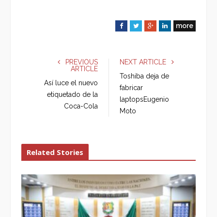
more
F
T
G
L
a
w
o
i
c
i
o
n
e
t
g
k
PREVIOUS
NEXT ARTICLE
ARTICLE
b
t
l
e
Toshiba deja de
o
e
e
d
Así luce el nuevo
fabricar
o
r
+
I
etiquetado de la
laptopsEugenio
k
n
Coca-Cola
Moto
Related Stories