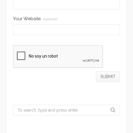
Your Website
(optional)
Search
for: