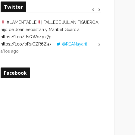
Twitter
#LAMENTABLE
| FALLECE JULIÁN FIGUEROA,
“VOLVER AL HO
hijo de Joan Sebastián y Maribel Guardia.
CUANDO LA HOR
https://t.co/RsQWo4yz7p
CON LA HORA DE
https://t.co/bRuCZR6Z97
@REANayarit
3
https://t.co/e1s
años ago
años ago
Facebook