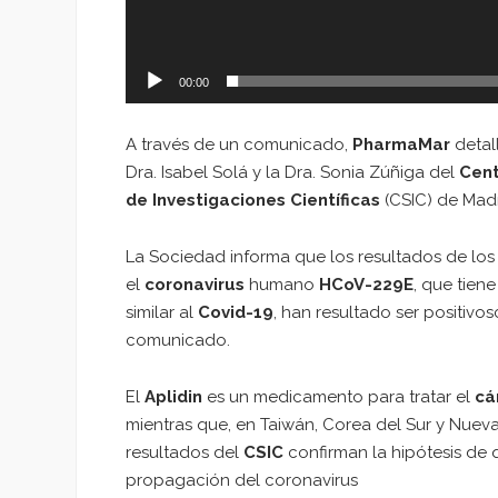
00:00
A través de un comunicado,
PharmaMar
detal
Dra. Isabel Solá y la Dra. Sonia Zúñiga del
Cent
de Investigaciones Científicas
(CSIC) de Madr
La Sociedad informa que los resultados de los 
el
coronavirus
humano
HCoV-229E
, que tien
similar al
Covid-19
, han resultado ser positiv
comunicado.
El
Aplidin
es un medicamento para tratar el
cá
mientras que, en Taiwán, Corea del Sur y Nuev
resultados del
CSIC
confirman la hipótesis de 
propagación del coronavirus