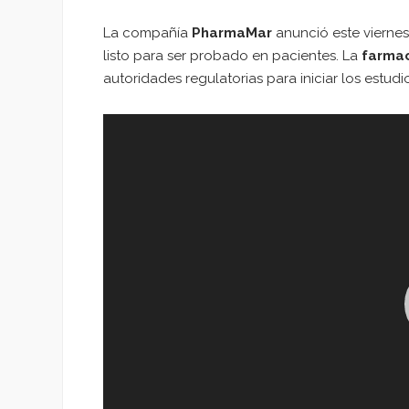
La compañía
PharmaMar
anunció este vierne
listo para ser probado en pacientes. La
farmac
autoridades regulatorias para iniciar los estu
Reproductor
de
vídeo