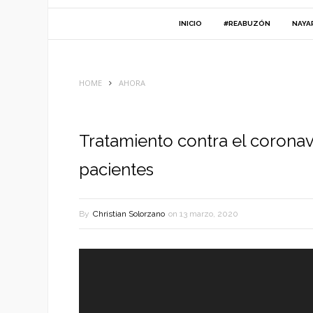
INICIO
#REABUZÓN
NAYA
HOME
AHORA
Tratamiento contra el coronavi
pacientes
By
Christian Solorzano
on
13 marzo, 2020
Reproductor
de
vídeo