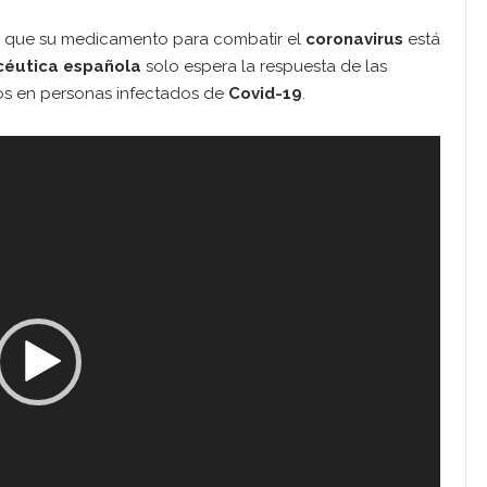
s que su medicamento para combatir el
coronavirus
está
éutica española
solo espera la respuesta de las
dios en personas infectados de
Covid-19
.