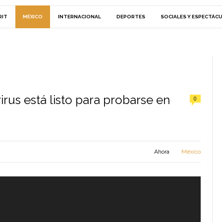
RIT
MÉXICO
INTERNACIONAL
DEPORTES
SOCIALES Y ESPECTÁC
rus está listo para probarse en
0
Ahora
México