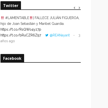
Twitter
#LAMENTABLE
| FALLECE JULIÁN FIGUEROA,
“VOLVER AL HO
hijo de Joan Sebastián y Maribel Guardia.
CUANDO LA HOR
https://t.co/RsQWo4yz7p
CON LA HORA DE
https://t.co/bRuCZR6Z97
@REANayarit
3
https://t.co/e1s
años ago
años ago
Facebook