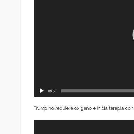
00:00
Trump no requiere oxígeno e inicia terapia co
Reproductor
de