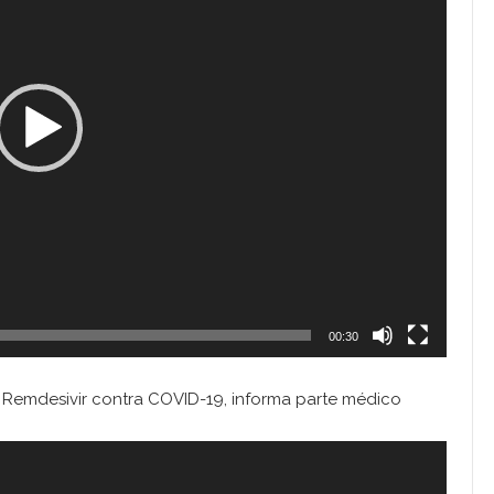
00:30
n Remdesivir contra COVID-19, informa parte médico