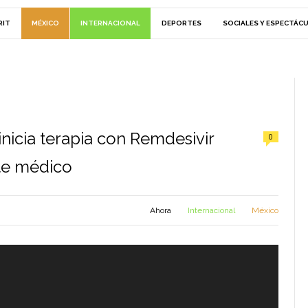
RIT
MÉXICO
INTERNACIONAL
DEPORTES
SOCIALES Y ESPECTÁC
nicia terapia con Remdesivir
0
te médico
Ahora
Internacional
México