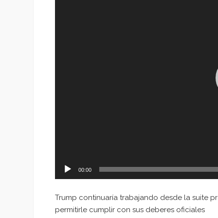
vídeo
00:00
Trump continuaría trabajando desde la suite pr
permitirle cumplir con sus deberes oficiales