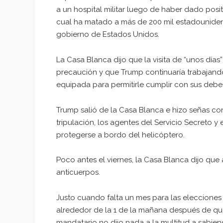
a un hospital militar luego de haber dado posi
cual ha matado a más de 200 mil estadouniden
gobierno de Estados Unidos.
La Casa Blanca dijo que la visita de “unos días
precaución y que Trump continuaría trabajando 
equipada para permitirle cumplir con sus deber
Trump salió de la Casa Blanca e hizo señas co
tripulación, los agentes del Servicio Secreto y
protegerse a bordo del helicóptero.
Poco antes el viernes, la Casa Blanca dijo que
anticuerpos.
Justo cuando falta un mes para las elecciones 
alrededor de la 1 de la mañana después de qu
mandatario no dijo nada a la multitud a sabi