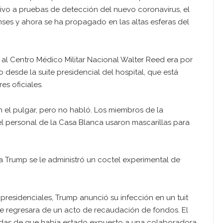
tivo a pruebas de detección del nuevo coronavirus, el
ses y ahora se ha propagado en las altas esferas del
” al Centro Médico Militar Nacional Walter Reed era por
desde la suite presidencial del hospital, que está
es oficiales.
n el pulgar, pero no habló. Los miembros de la
 el personal de la Casa Blanca usaron mascarillas para
 a Trump se le administró un coctel experimental de
presidenciales, Trump anunció su infección en un tuit
e regresara de un acto de recaudación de fondos. El
endas de que había estado expuesto a una colaboradora