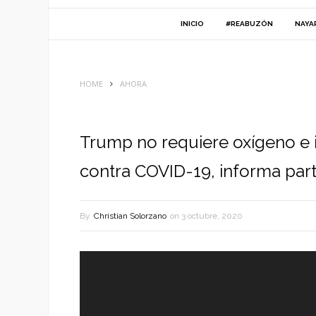
INICIO
#REABUZÓN
NAYA
HOME
AHORA
Trump no requiere oxígeno e i
contra COVID-19, informa par
By
Christian Solorzano
on
3 octubre, 2020
Reproductor
de
vídeo