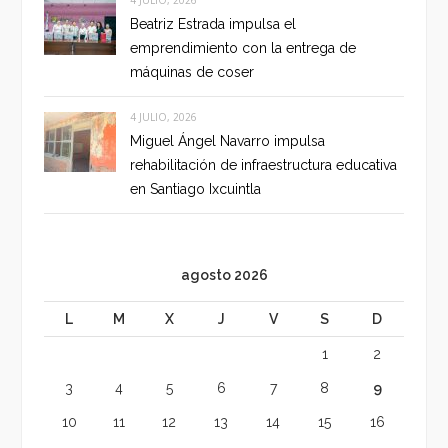
4 JULIO, 2026
Beatriz Estrada impulsa el
emprendimiento con la entrega de
máquinas de coser
4 JULIO, 2026
Miguel Ángel Navarro impulsa
rehabilitación de infraestructura educativa
en Santiago Ixcuintla
agosto 2026
L
M
X
J
V
S
D
1
2
3
4
5
6
7
8
9
10
11
12
13
14
15
16