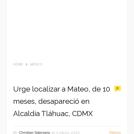
HOME
MÉXICO
Urge localizar a Mateo, de 10
0
meses, desapareció en
Alcaldía Tláhuac, CDMX
By
Christian Solorzano
on
5 marzo, 2020
México