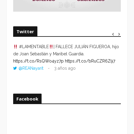
Twitter
#LAMENTABLE
| FALLECE JULIÁN FIGUEROA, hijo
“VOLV
de Joan Sebastián y Maribel Guardia.
HORA 
https://t.co/RsQWo4yz7p
https://t.co/bRuCZR6Z97
DEL R
@REANayarit
3 años ago
https:
ago
Facebook