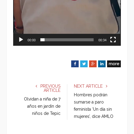
00:00
00:34
more
F
T
G
L
a
w
o
i
c
i
o
n
e
t
g
k
PREVIOUS
NEXT ARTICLE
ARTICLE
b
t
l
e
Hombres podrán
o
e
e
d
Olvidan a niña de 7
sumarse a paro
o
r
+
I
años en jardín de
feminista ‘Un día sin
k
n
niños de Tepic
mujeres’, dice AMLO