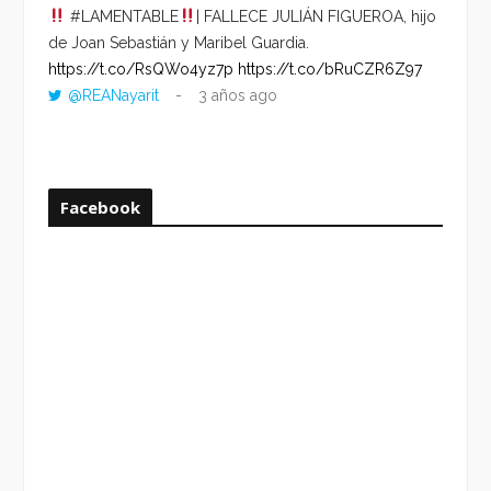
#LAMENTABLE
| FALLECE JULIÁN FIGUEROA, hijo
“VOLV
de Joan Sebastián y Maribel Guardia.
HORA 
https://t.co/RsQWo4yz7p
https://t.co/bRuCZR6Z97
DEL R
@REANayarit
3 años ago
https:
ago
Facebook