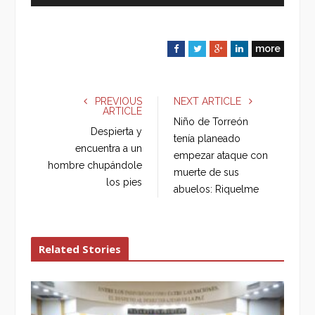
more
F
T
G
L
a
w
o
i
c
i
o
n
e
t
g
k
PREVIOUS
NEXT ARTICLE
ARTICLE
b
t
l
e
Niño de Torreón
o
e
e
d
Despierta y
tenía planeado
o
r
+
I
encuentra a un
empezar ataque con
k
n
hombre chupándole
muerte de sus
los pies
abuelos: Riquelme
Related Stories