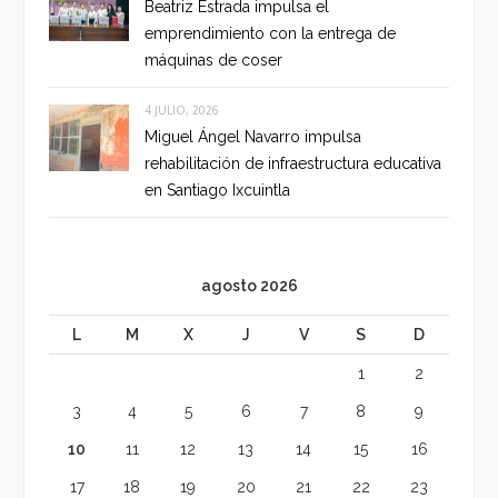
Beatriz Estrada impulsa el
emprendimiento con la entrega de
máquinas de coser
4 JULIO, 2026
Miguel Ángel Navarro impulsa
rehabilitación de infraestructura educativa
en Santiago Ixcuintla
agosto 2026
L
M
X
J
V
S
D
1
2
3
4
5
6
7
8
9
10
11
12
13
14
15
16
17
18
19
20
21
22
23