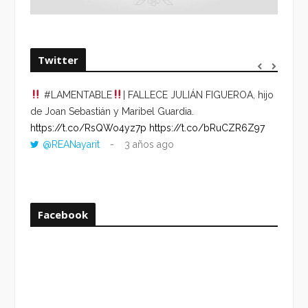
Twitter
#LAMENTABLE
| FALLECE JULIÁN FIGUEROA, hijo
“VOLV
de Joan Sebastián y Maribel Guardia.
HORA 
https://t.co/RsQWo4yz7p
https://t.co/bRuCZR6Z97
DEL R
@REANayarit
3 años ago
https:
ago
Facebook