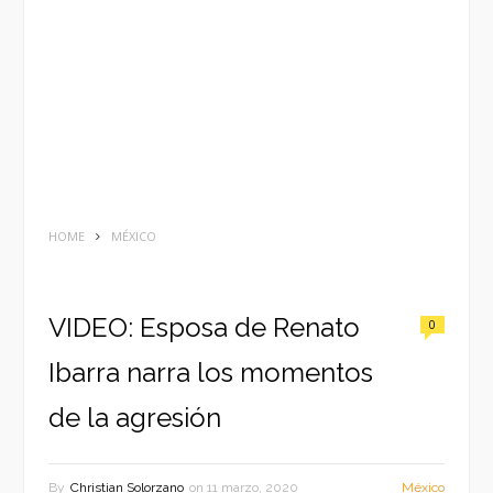
HOME
MÉXICO
VIDEO: Esposa de Renato
0
Ibarra narra los momentos
de la agresión
By
Christian Solorzano
on
11 marzo, 2020
México