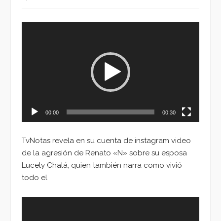
Reproductor
de
vídeo
00:00
00:30
TvNotas revela en su cuenta de instagram video
de la agresión de Renato «N» sobre su esposa
Lucely Chalá, quien también narra como vivió
todo el
Reproductor
de