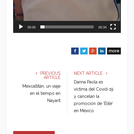
00:00
00:34
more
F
T
G
L
a
w
o
i
c
i
o
n
e
t
g
k
PREVIOUS
NEXT ARTICLE
ARTICLE
b
t
l
e
Danna Paola es
o
e
e
d
Mexcaltitán, un viaje
víctima del Covid-19
o
r
+
I
en el tiempo en
y cancelan la
k
n
Nayarit
promoción de ‘Élite’
en México