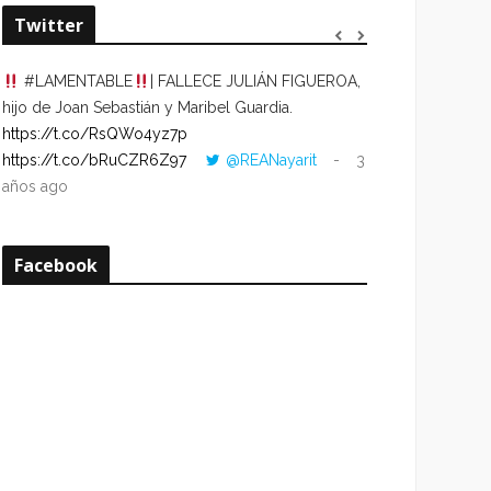
Twitter
#LAMENTABLE
| FALLECE JULIÁN FIGUEROA,
“VOLVER AL HO
hijo de Joan Sebastián y Maribel Guardia.
CUANDO LA HOR
https://t.co/RsQWo4yz7p
CON LA HORA DE
https://t.co/bRuCZR6Z97
@REANayarit
3
https://t.co/e1s
años ago
años ago
Facebook