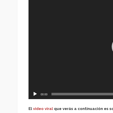
de
vídeo
00:00
El
video viral
que verás a continuación es s