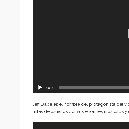
00:00
Jeff Dabe es el nombre del protagonista del v
miles de usuarios por sus enormes músculos y u
Reproductor