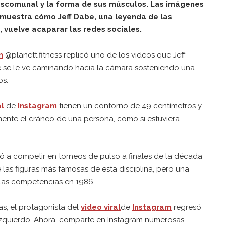
escomunal y la forma de sus músculos. Las imágenes
muestra cómo Jeff Dabe, una leyenda de las
, vuelve acaparar las redes sociales.
m
@planett.fitness replicó uno de los videos que Jeff
e se le ve caminando hacia la cámara sosteniendo una
os.
al
de
Instagram
tienen un contorno de 49 centímetros y
lmente el cráneo de una persona, como si estuviera
 a competir en torneos de pulso a finales de la década
las figuras más famosas de esta disciplina, pero una
 las competencias en 1986.
s, el protagonista del
video viral
de
Instagram
regresó
 izquierdo. Ahora, comparte en Instagram numerosas