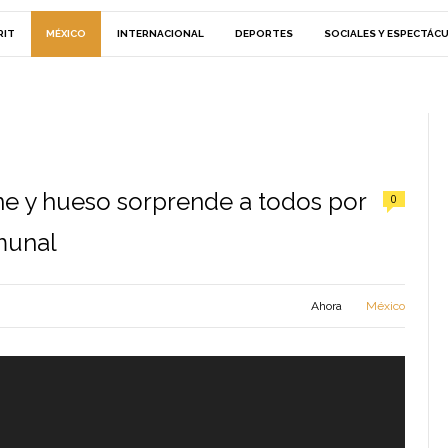
RIT
MÉXICO
INTERNACIONAL
DEPORTES
SOCIALES Y ESPECTÁC
rne y hueso sorprende a todos por
0
munal
Ahora
México