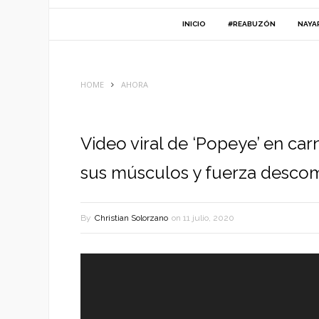
INICIO
#REABUZÓN
NAYA
HOME
AHORA
Video viral de ‘Popeye’ en ca
sus músculos y fuerza desco
By
Christian Solorzano
on
11 julio, 2020
Reproductor
de
vídeo