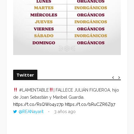
Twitter
#LAMENTABLE
| FALLECE JULIÁN FIGUEROA, hijo
“VOLV
de Joan Sebastián y Maribel Guardia.
HORA 
https://t.co/RsQWo4yz7p
https://t.co/bRuCZR6Z97
DEL R
@REANayarit
3 años ago
https:
ago