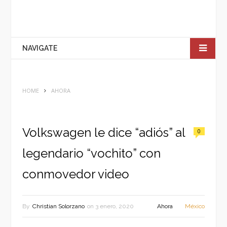
NAVIGATE
HOME
AHORA
Volkswagen le dice “adiós” al
0
legendario “vochito” con
conmovedor video
By
Christian Solorzano
on
3 enero, 2020
Ahora
México