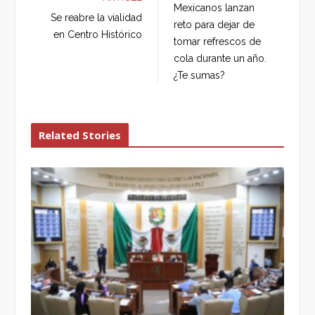
Mexicanos lanzan
o
e
e
d
Se reabre la vialidad
reto para dejar de
o
r
+
I
en Centro Histórico
tomar refrescos de
k
n
cola durante un año.
¿Te sumas?
Related Stories