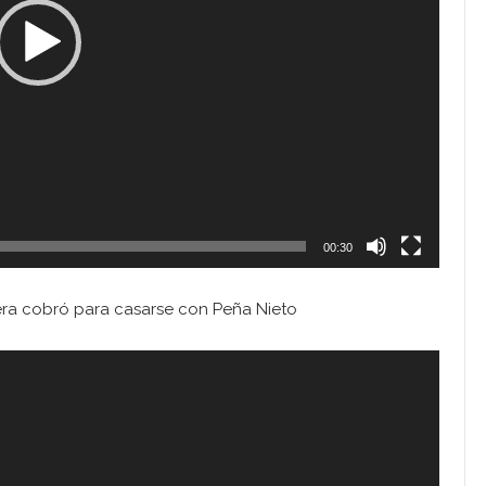
00:30
era cobró para casarse con Peña Nieto