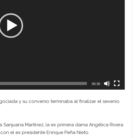
00:30
gociada y su convenio terminaba al finalizar el sexenio
a Sanjuana Martínez, la ex primera dama Angélica Rivera
con el ex presidente Enrique Peña Nieto.