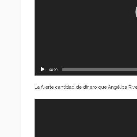
00:00
La fuerte cantidad de dinero que Angélica Riv
Reproductor
de
vídeo