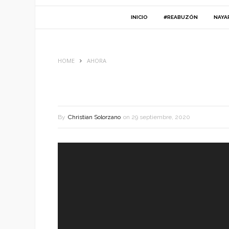
INICIO
#REABUZÓN
NAYA
HOME
AHORA
By
Christian Solorzano
on
29 septiembre, 2020
Reproductor
de
vídeo