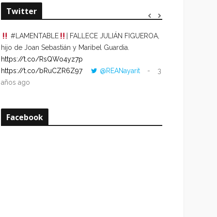
Twitter
#LAMENTABLE
| FALLECE JULIÁN FIGUEROA,
“VOLVER AL HO
hijo de Joan Sebastián y Maribel Guardia.
CUANDO LA HOR
https://t.co/RsQWo4yz7p
CON LA HORA DE
https://t.co/bRuCZR6Z97
@REANayarit
3
https://t.co/e1s
años ago
años ago
Facebook