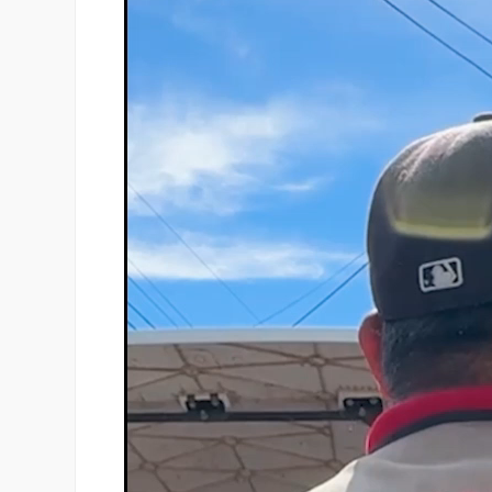
de
vídeo