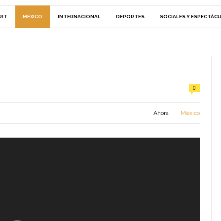
RIT
MÉXICO
INTERNACIONAL
DEPORTES
SOCIALES Y ESPECTÁC
0
Ahora
México