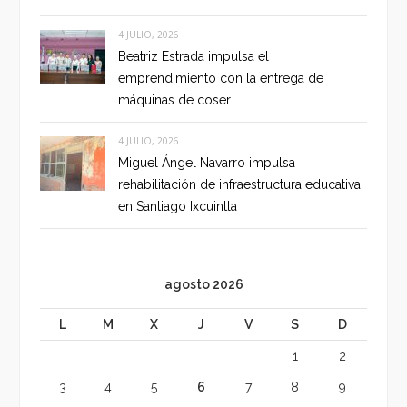
4 JULIO, 2026
Beatriz Estrada impulsa el
emprendimiento con la entrega de
máquinas de coser
4 JULIO, 2026
Miguel Ángel Navarro impulsa
rehabilitación de infraestructura educativa
en Santiago Ixcuintla
agosto 2026
L
M
X
J
V
S
D
1
2
3
4
5
6
7
8
9