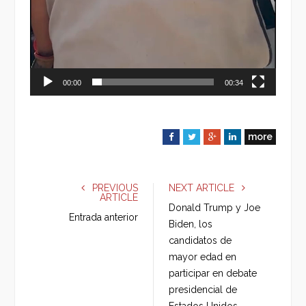
00:00
00:34
more
F
T
G
L
a
w
o
i
c
i
o
n
e
t
g
k
PREVIOUS
NEXT ARTICLE
ARTICLE
b
t
l
e
Donald Trump y Joe
o
e
e
d
Entrada anterior
Biden, los
o
r
+
I
candidatos de
k
n
mayor edad en
participar en debate
presidencial de