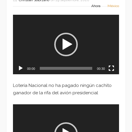
By
Christian Solorzano
on
29 septiembre, 2020
Ahora
México
Reproductor
de
vídeo
00:00
00:30
Lotería Nacional no ha pagado ningún cachito
ganador de la rifa del avión presidencial
Reproductor
de
vídeo