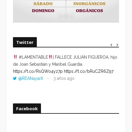
Twitter
#LAMENTABLE
| FALLECE JULIÁN FIGUEROA, hijo
“VOLV
de Joan Sebastián y Maribel Guardia.
HORA 
https://t.co/RsQWo4yz7p
https://t.co/bRuCZR6Z97
DEL R
@REANayarit
3 años ago
https:
ago
Facebook