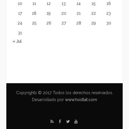
10
11
12
13
14
15
16
17
18
19
20
21
22
23
24
25
26
27
28
29
30
31
« Jul
Copyrights © 2017 Todos los derechos reservados.
Desarrollado por
www.hostlat.com
R
F
T
Y
S
a
w
o