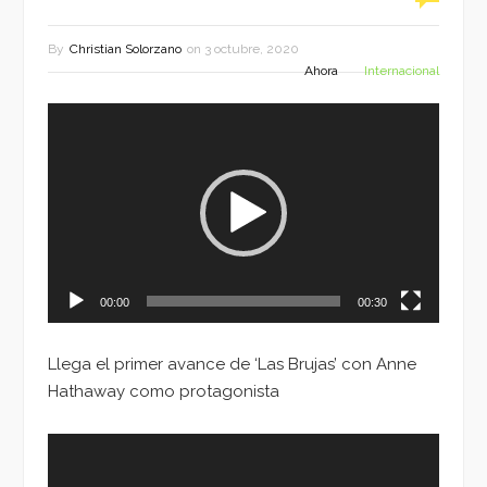
By
Christian Solorzano
on
3 octubre, 2020
Ahora
Internacional
Reproductor
de
vídeo
00:00
00:30
Llega el primer avance de ‘Las Brujas’ con Anne
Hathaway como protagonista
Reproductor
de