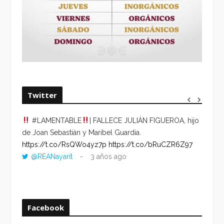
Twitter
#LAMENTABLE
| FALLECE JULIÁN FIGUEROA, hijo
“VOLV
de Joan Sebastián y Maribel Guardia.
HORA 
https://t.co/RsQWo4yz7p
https://t.co/bRuCZR6Z97
DEL R
@REANayarit
3 años ago
https:
ago
Facebook