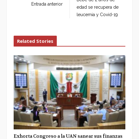
o
e
e
d
Entrada anterior
edad se recupera de
o
r
+
I
leucemia y Covid-19
k
n
Related Stories
Exhorta Congreso a la UAN sanear sus finanzas