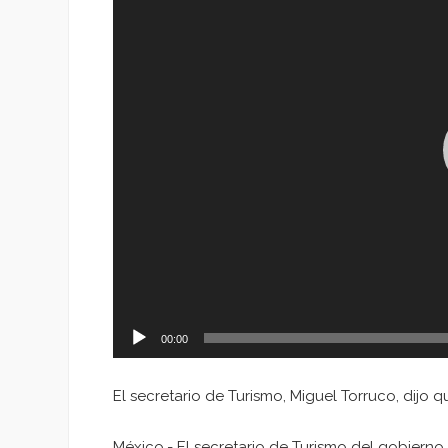
vídeo
00:00
El secretario de Turismo, Miguel Torruco, dijo 
México.- El secretario de Turismo del gobiern