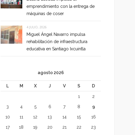
emprendimiento con la entrega de
máquinas de coser
4 JULIO, 2026
Miguel Ángel Navarro impulsa
rehabilitación de infraestructura
educativa en Santiago Ixcuintla
agosto 2026
L
M
X
J
V
S
D
1
2
3
4
5
6
7
8
9
10
11
12
13
14
15
16
17
18
19
20
21
22
23