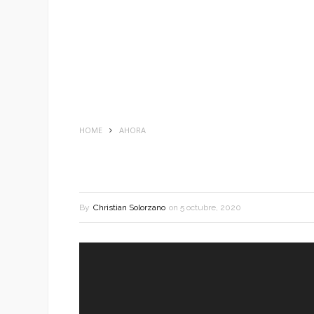
HOME
AHORA
By
Christian Solorzano
on
5 octubre, 2020
Reproductor
de
vídeo