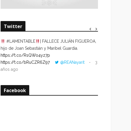
Twitter
#LAMENTABLE
| FALLECE JULIÁN FIGUEROA,
“VOLVER AL HO
hijo de Joan Sebastián y Maribel Guardia.
CUANDO LA HOR
https://t.co/RsQWo4yz7p
CON LA HORA DE
https://t.co/bRuCZR6Z97
@REANayarit
3
https://t.co/e1s
años ago
años ago
Facebook