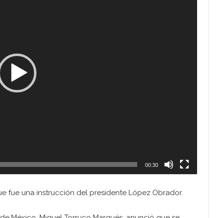
00:30
que fue una instrucción del presidente López Obrador.
o de México, Miguel Torruco Marqués, anunció que se