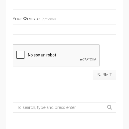
Your Website
(optional)
Search
for: