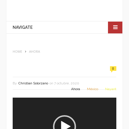
NAVIGATE
HOME
AHORA
0
By
Christian Solorzano
on
7 octubre, 2020
Ahora
México
Nayarit
Reproductor
de
vídeo