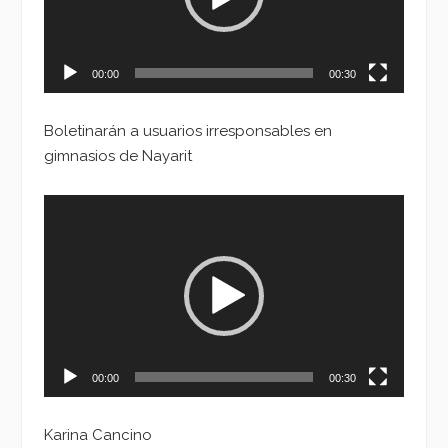
00:00
00:30
Boletinarán a usuarios irresponsables en
gimnasios de Nayarit
Reproductor
de
vídeo
00:00
00:30
Karina Cancino