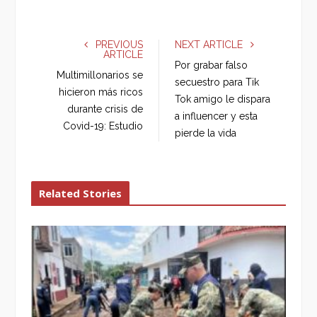
a
w
o
i
c
i
o
n
e
t
g
k
PREVIOUS
NEXT ARTICLE
ARTICLE
b
t
l
e
Por grabar falso
o
e
e
d
Multimillonarios se
secuestro para Tik
o
r
+
I
hicieron más ricos
Tok amigo le dispara
k
n
durante crisis de
a influencer y esta
Covid-19: Estudio
pierde la vida
Related Stories