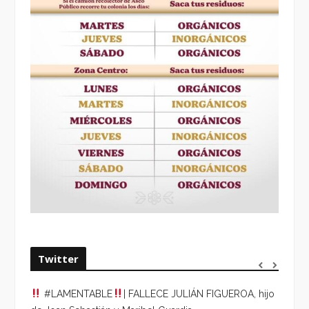
Twitter
#LAMENTABLE
| FALLECE JULIÁN FIGUEROA, hijo
“VOLV