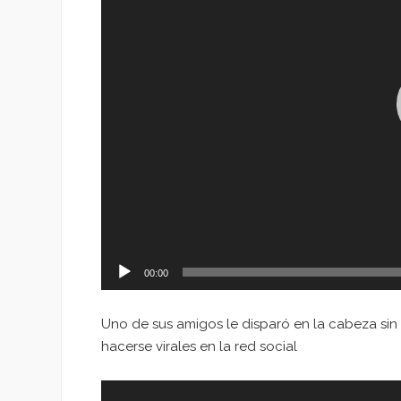
00:00
Uno de sus amigos le disparó en la cabeza sin 
hacerse virales en la red social
Reproductor