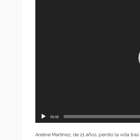
de
vídeo
00:00
Areline Martínez, de 21 años, perdió la vida tr