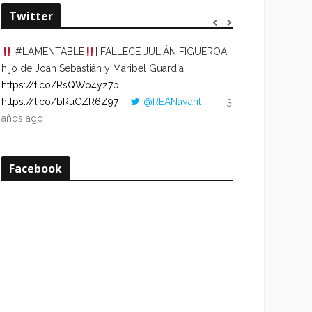
Twitter
#LAMENTABLE
| FALLECE JULIÁN FIGUEROA,
“VOLVER AL HO
hijo de Joan Sebastián y Maribel Guardia.
CUANDO LA HOR
https://t.co/RsQWo4yz7p
CON LA HORA DE
https://t.co/bRuCZR6Z97
@REANayarit
3
https://t.co/e1s
años ago
años ago
Facebook