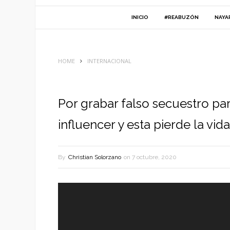
INICIO
#REABUZÓN
NAYA
HOME
INTERNACIONAL
Por grabar falso secuestro par
influencer y esta pierde la vida
By
Christian Solorzano
on
7 octubre, 2020
Reproductor
de
vídeo