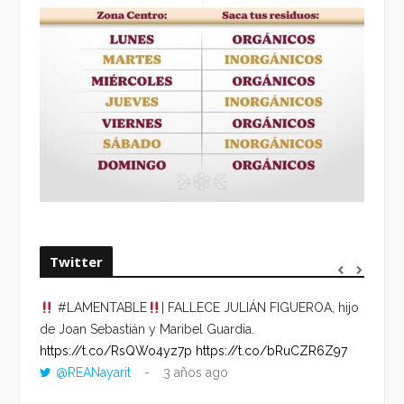
Twitter
#LAMENTABLE
| FALLECE JULIÁN FIGUEROA, hijo
“VOLV
de Joan Sebastián y Maribel Guardia.
HORA 
https://t.co/RsQWo4yz7p
https://t.co/bRuCZR6Z97
DEL R
@REANayarit
3 años ago
https:
ago