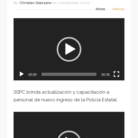
By
Christian Solorzano
on
3 noviembre, 2020
Ahora
México
Reproductor
de
vídeo
00:00
00:30
SSPC brinda actualización y capacitación a
personal de nuevo ingreso de la Policía Estatal
Reproductor
de
vídeo