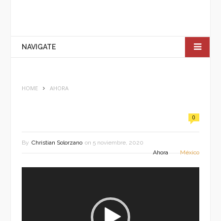
NAVIGATE
HOME
AHORA
0
By
Christian Solorzano
on
5 noviembre, 2020
Ahora
México
Reproductor
de
vídeo