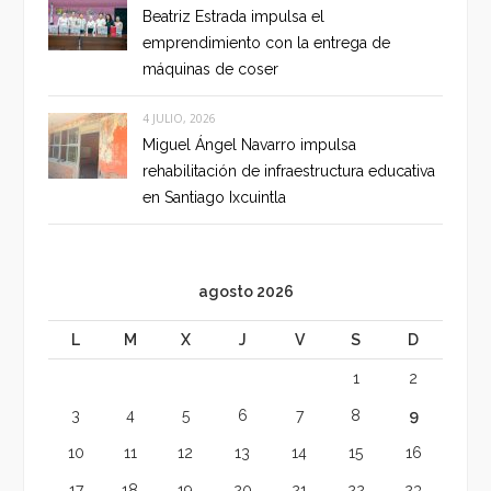
Beatriz Estrada impulsa el
emprendimiento con la entrega de
máquinas de coser
4 JULIO, 2026
Miguel Ángel Navarro impulsa
rehabilitación de infraestructura educativa
en Santiago Ixcuintla
agosto 2026
L
M
X
J
V
S
D
1
2
3
4
5
6
7
8
9
10
11
12
13
14
15
16
17
18
19
20
21
22
23