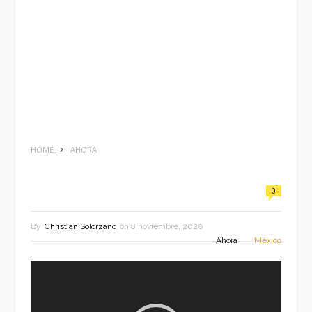
HOME
AHORA
0
By
Christian Solorzano
on
8 noviembre, 2020
Ahora
México
Reproductor
de
vídeo