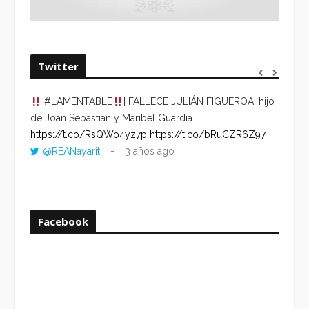
Twitter
#LAMENTABLE
| FALLECE JULIÁN FIGUEROA, hijo
“VOLV
de Joan Sebastián y Maribel Guardia.
HORA 
https://t.co/RsQWo4yz7p
https://t.co/bRuCZR6Z97
DEL R
@REANayarit
3 años ago
https:
ago
Facebook