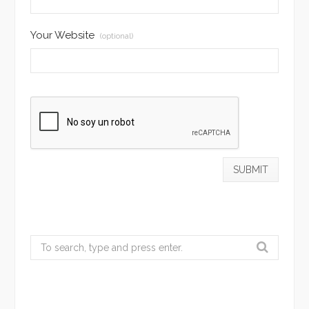
Your Website
(optional)
Search
for: