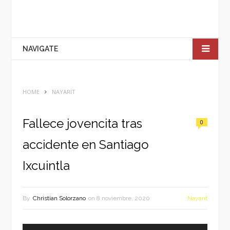
NAVIGATE
HOME
NAYARIT
Fallece jovencita tras
0
accidente en Santiago
Ixcuintla
By
Christian Solorzano
on
8 noviembre, 2020
Nayarit
Reproductor