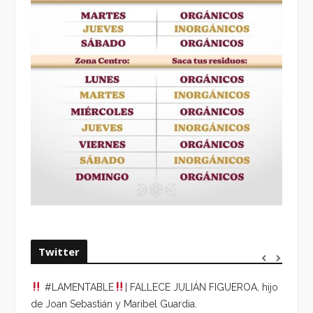
Twitter
#LAMENTABLE
| FALLECE JULIÁN FIGUEROA, hijo
“VOLV
de Joan Sebastián y Maribel Guardia.
HORA 