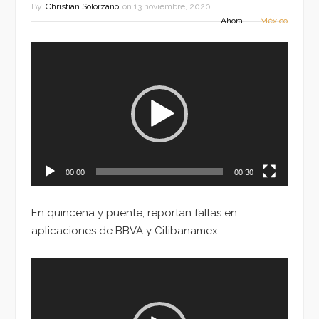
By
Christian Solorzano
on
13 noviembre, 2020
Ahora
México
Reproductor
de
vídeo
00:00
00:30
En quincena y puente, reportan fallas en
aplicaciones de BBVA y Citibanamex
Reproductor
de
vídeo