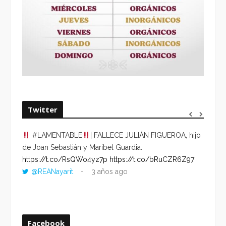
Twitter
#LAMENTABLE
| FALLECE JULIÁN FIGUEROA, hijo
“VOLV
de Joan Sebastián y Maribel Guardia.
HORA 
https://t.co/RsQWo4yz7p
https://t.co/bRuCZR6Z97
DEL R
@REANayarit
3 años ago
https:
ago
Facebook