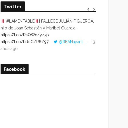
Twitter
#LAMENTABLE
| FALLECE JULIÁN FIGUEROA,
“VOLVER AL HO
hijo de Joan Sebastián y Maribel Guardia.
CUANDO LA HOR
https://t.co/RsQWo4yz7p
CON LA HORA DE
https://t.co/bRuCZR6Z97
@REANayarit
3
https://t.co/e1s
años ago
años ago
Facebook