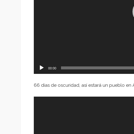
00:00
66 días de oscuridad, así estará un pueblo en 
Reproductor
de
vídeo