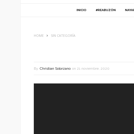
INICIO
#REABUZÓN
NAYA
HOME
SIN CATEGORÍA
By
Christian Solorzano
on
21 noviembre, 2020
Reproductor
de
vídeo