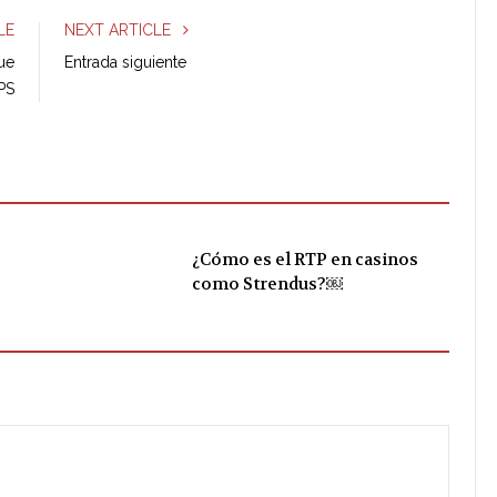
e
t
g
k
LE
NEXT ARTICLE
b
t
l
e
que
Entrada siguiente
o
e
e
d
PS
o
r
+
I
k
n
¿Cómo es el RTP en casinos
como Strendus?￼