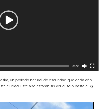
00:30
laska, un período natural de oscuridad que cada año
a ciudad. Este año estarán sin ver el solo hasta el 23