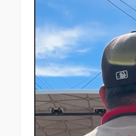
de
vídeo