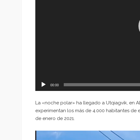
00:00
La «noche polar» ha llegado a Utqiagvik, en A
experimentan los más de 4.000 habitantes de est
de enero de 2021.
Reproductor