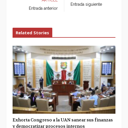
b
t
l
e
Entrada siguiente
o
e
e
d
Entrada anterior
o
r
+
I
k
n
Related Stories
Exhorta Congreso a la UAN sanear sus finanzas
y democratizar procesos internos