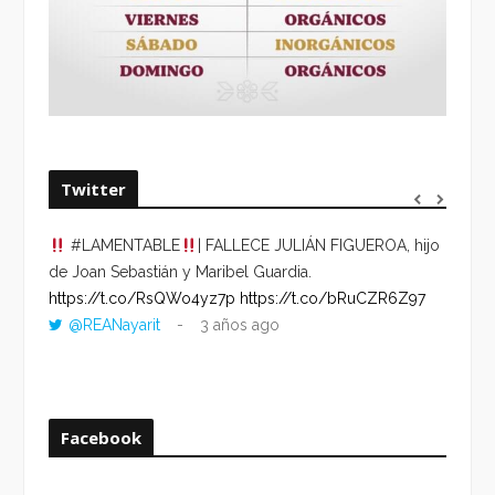
Twitter
#LAMENTABLE
| FALLECE JULIÁN FIGUEROA, hijo
“VOLV
de Joan Sebastián y Maribel Guardia.
HORA 
https://t.co/RsQWo4yz7p
https://t.co/bRuCZR6Z97
DEL R
@REANayarit
3 años ago
https:
ago
Facebook