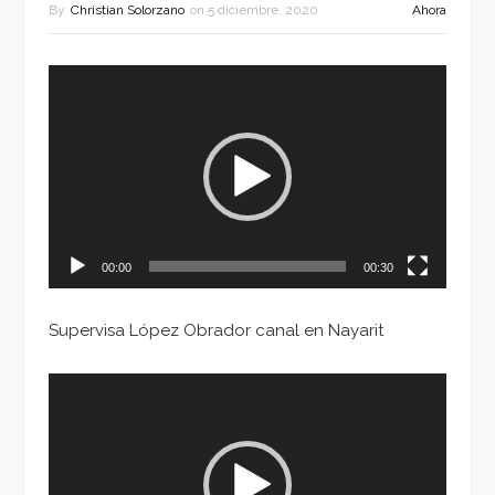
By
Christian Solorzano
on
5 diciembre, 2020
Ahora
Reproductor
de
vídeo
00:00
00:30
Supervisa López Obrador canal en Nayarit
Reproductor
de
vídeo