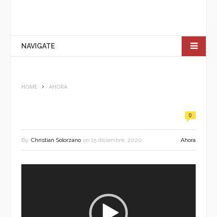
NAVIGATE
HOME
AHORA
0
By
Christian Solorzano
on
15 diciembre, 2020
Ahora
Reproductor
de
vídeo