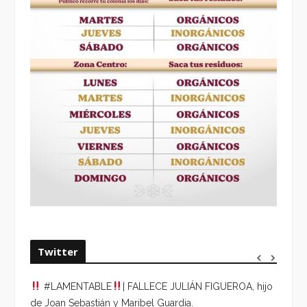
Twitter
#LAMENTABLE
| FALLECE JULIÁN FIGUEROA, hijo
“VOLV
de Joan Sebastián y Maribel Guardia.
HORA 