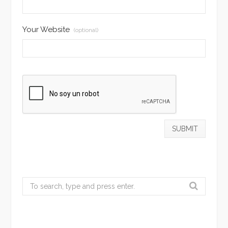
Your Website
(optional)
Search
for: