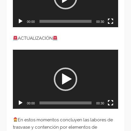
00:00
00:30
ACTUALIZACIÓN
Reproductor
de
vídeo
00:00
00:30
En estos momentos concluyen las labores de
trasvase y contención por elementos de