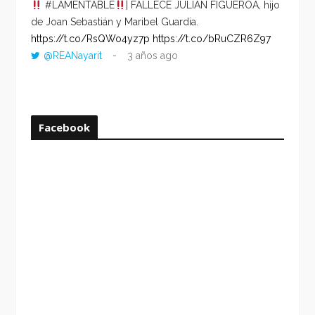
#LAMENTABLE
| FALLECE JULIÁN FIGUEROA, hijo
“VOLV
de Joan Sebastián y Maribel Guardia.
HORA 
https://t.co/RsQWo4yz7p
https://t.co/bRuCZR6Z97
DEL R
@REANayarit
3 años ago
https:
ago
Facebook