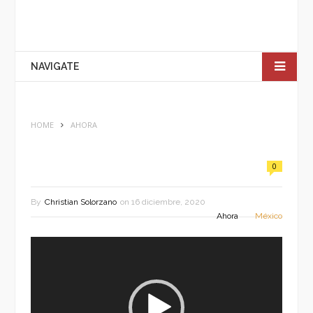
NAVIGATE
HOME
AHORA
0
By
Christian Solorzano
on
16 diciembre, 2020
Ahora
México
Reproductor
de
vídeo