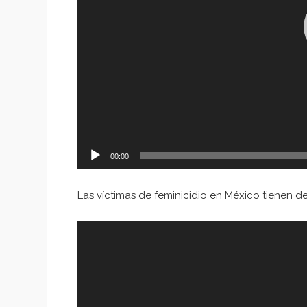
00:00
Las víctimas de feminicidio en México tienen d
Reproductor
de
vídeo