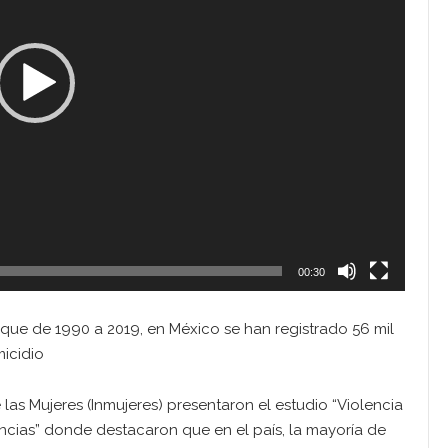
00:30
 que de 1990 a 2019, en México se han registrado 56 mil
icidio
 las Mujeres (Inmujeres) presentaron el estudio “Violencia
cias” donde destacaron que en el país, la mayoría de