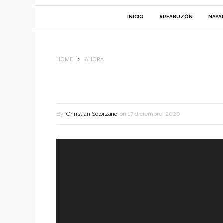
INICIO
#REABUZÓN
NAYA
HOME
AHORA
By
Christian Solorzano
on
17 diciembre, 2020
Reproductor
de
vídeo