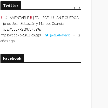
Twitter
#LAMENTABLE
| FALLECE JULIÁN FIGUEROA,
“VOLVER AL HO
hijo de Joan Sebastián y Maribel Guardia.
CUANDO LA HOR
https://t.co/RsQWo4yz7p
CON LA HORA DE
https://t.co/bRuCZR6Z97
@REANayarit
3
https://t.co/e1s
años ago
años ago
Facebook