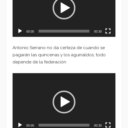
00:00
00:30
Antonio Serrano no da certeza de cuando se
pagarán las quincenas y los aguinaldos; todo
depende de la federación
Reproductor
de
vídeo
00:00
00:30