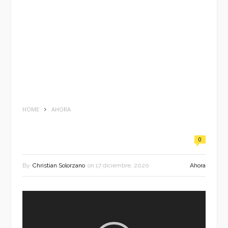
HOME
AHORA
0
By
Christian Solorzano
on
17 diciembre, 2020
Ahora
Reproductor
de
vídeo