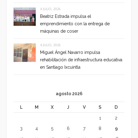
4 JULIO, 2026
Beatriz Estrada impulsa el
emprendimiento con la entrega de
máquinas de coser
4 JULIO, 2026
Miguel Ángel Navarro impulsa
rehabilitación de infraestructura educativa
en Santiago Ixcuintla
agosto 2026
L
M
X
J
V
S
D
1
2
3
4
5
6
7
8
9