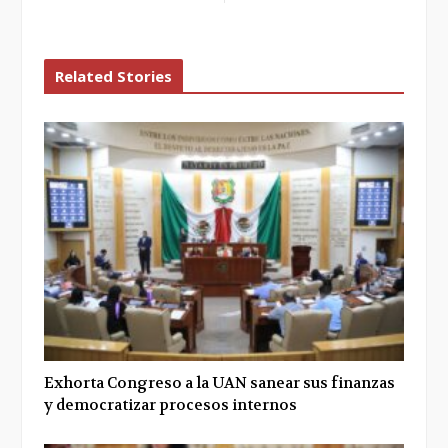
o
r
+
I
k
n
Related Stories
Exhorta Congreso a la UAN sanear sus finanzas
y democratizar procesos internos