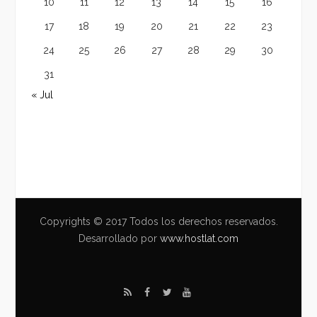
10
11
12
13
14
15
16
17
18
19
20
21
22
23
24
25
26
27
28
29
30
31
« Jul
Copyrights © 2017 Todos los derechos reservados.
Desarrollado por
www.hostlat.com
R
F
T
Y
S
a
w
o