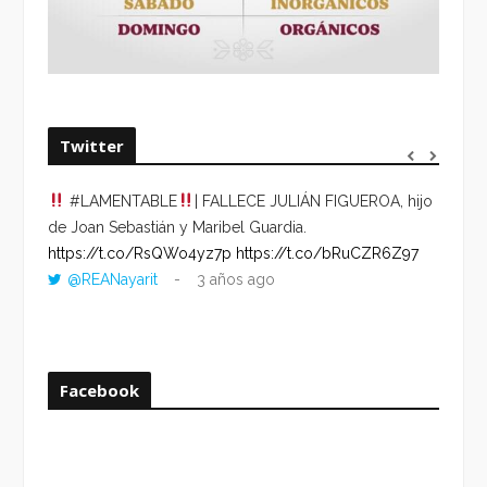
Twitter
#LAMENTABLE
| FALLECE JULIÁN FIGUEROA, hijo
“VOLV
de Joan Sebastián y Maribel Guardia.
HORA 
https://t.co/RsQWo4yz7p
https://t.co/bRuCZR6Z97
DEL R
@REANayarit
3 años ago
https:
ago
Facebook