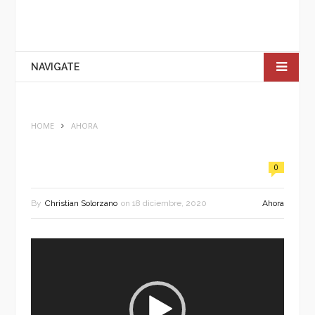
NAVIGATE
HOME
AHORA
0
By
Christian Solorzano
on
18 diciembre, 2020
Ahora
Reproductor
de
vídeo