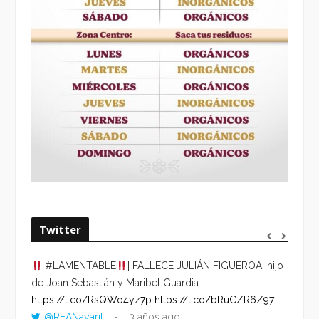
Twitter
#LAMENTABLE
| FALLECE JULIÁN FIGUEROA, hijo
“VOLV
de Joan Sebastián y Maribel Guardia.
HORA 
https://t.co/RsQWo4yz7p
https://t.co/bRuCZR6Z97
DEL R
@REANayarit
3 años ago
https: