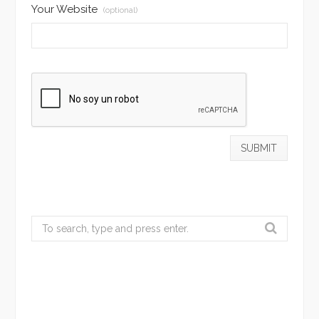
Your Website
(optional)
Search
for: